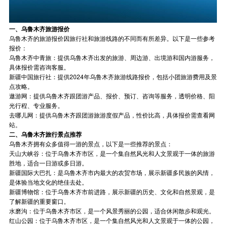
一、乌鲁木齐旅游报价
乌鲁木齐的旅游报价因旅行社和旅游线路的不同而有所差异。以下是一些参考
报价：
乌鲁木齐中青旅：提供乌鲁木齐出发的旅游、周边游、出境游和国内游服务，
具体报价需咨询客服。
新疆中国旅行社：提供2024年乌鲁木齐旅游线路报价，包括小团旅游费用及景
点攻略。
遨游网：提供乌鲁木齐跟团游产品、报价、预订、咨询等服务，透明价格、阳
光行程、专业服务。
去哪儿网：提供乌鲁木齐跟团游旅游度假产品，性价比高，具体报价需查看网
站。
二、乌鲁木齐旅行景点推荐
乌鲁木齐拥有众多值得一游的景点，以下是一些推荐的景点：
天山大峡谷：位于乌鲁木齐市区，是一个集自然风光和人文景观于一体的旅游
胜地，适合一日游或多日游。
新疆国际大巴扎：是乌鲁木齐市内最大的农贸市场，展示新疆多民族的风情，
是体验当地文化的绝佳去处。
新疆博物馆：位于乌鲁木齐市前进路，展示新疆的历史、文化和自然景观，是
了解新疆的重要窗口。
水磨沟：位于乌鲁木齐市区，是一个风景秀丽的公园，适合休闲散步和观光。
红山公园：位于乌鲁木齐市区，是一个集自然风光和人文景观于一体的公园，