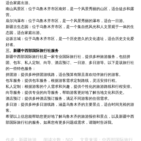
适合家庭出游。
南山风景区：位于乌鲁木齐市区南郊，是一个风景秀丽的山区，适合徒步和露
营。
庙尔沟瀑布：位于乌鲁木齐市区，是一个风景秀丽的瀑布，适合一日游。
新疆古生态园：位于乌鲁木齐市区，是一个集自然风光和人文景观于一体的生
态园，适合家庭出游。
达坂古城：位于乌鲁木齐市区，是一个历史悠久的文化遗址，适合历史文化爱
好者。
三、新疆中西部国际旅行社服务
新疆中西部国际旅行社是一家专业国际旅行社，提供多种旅游服务，包括拼
团、包车、私人定制、向导、酒店预订、一日游、多日游等。以下是该旅行社
的一些特色服务：
拼团游：提供多种拼团游线路，适合预算有限且喜欢结伴旅行的游客。
包车服务：提供包车服务，根据游客需求定制路线，灵活安排行程。
私人定制：根据游客的个人需求和兴趣，提供个性化的旅游路线和行程安排。
向导服务：提供专业的向导服务，帮助游客更好地了解当地文化和历史。
酒店预订：提供多种酒店预订服务，满足不同游客的住宿需求。
多日游：提供多种多日游线路，涵盖乌鲁木齐的主要景点，适合时间充裕的游
客。
希望以上信息能帮助您更好地了解乌鲁木齐的旅游报价和景点，以及新疆中西
部国际旅行社的服务。如果您有更多问题或需求，请随时告诉我。
作者：新疆旅游
阅读次数：502
文章来源：中西部国际旅行