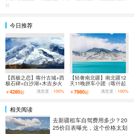
社
今日推荐
【西极之恋】喀什古城+西
【轻奢南北疆】南北疆12
极石碑+白沙湖+木吉乡火
天11晚拼车小团（喀什起
山口+红旗拉普口岸+盘龙
乌鲁木齐止）
4280
满意度：
100%
7980
满意度：
100%
￥
起
￥
起
古道7天6晚拼车小团（喀
什进出）
相关阅读
去新疆租车自驾费用多少？20
25价目表曝光，这个价格太划