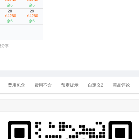
￥4280
￥4280
余6
余6
28
29
￥4280
￥4280
余6
余6
码分享
费用包含
费用不含
预定提示
自定义2
商品评论