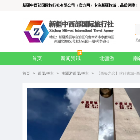
新疆中西部国际旅行社有限公司（官方网）专注新疆旅游，品质保障！
热
首页
新闻资讯
北疆游
南
首页
>
跟团/拼车
>
南疆游跟团/拼车
>
【西极之恋】喀什古城+西极