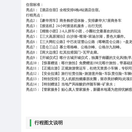
住宿标准：
亮点
1：【酒店住宿】全程安排6晚4钻酒店住宿。
行程亮点：
亮点
2：【豪华用车】商务舱舒适体验，
安排
豪华大
7
座商务车
亮点
3：【接送机】24小时接送机服务，出行无忧
亮点
4：【精致小团】2-6人拼车小团，小圈社交最喜欢的玩法
亮点
5：【三大高原湖泊】白沙湖+喀湖+班迪尔湖，景色大爆炸。
亮点
6：【三大网红公路】中巴友谊雪山公路（喀喇昆仑公路）+盘
亮点
7：【昆仑三山】慕士塔格峰、公格尔峰、公格尔九别峰。
亮点
8：【两大边境】红其拉甫国门+瓦罕走廊。
亮点
9：【开城仪式】喀什古城开城仪式，独属于南疆的文化风情(早上
亮点
10：【惊喜赠送：喀什旅拍】免费赠送198元喀什旅拍，带基础
亮点
11：【正规出游】正规旅游营运车，杜绝无资质小车辆，专职
亮点
12：【安全拉满】旅行社责任险+旅游意外险+车队责任险+车
亮点
13：【特别安排】无人机航拍燃爆朋友圈，留存美好瞬间(此项目
亮点
14：【特别赠送】当地产风味酸奶伴随车辆+矿泉水；
亮点
15：【管家服务】贴心真人管家服务，新疆本地通为您排忧解
行程图文说明