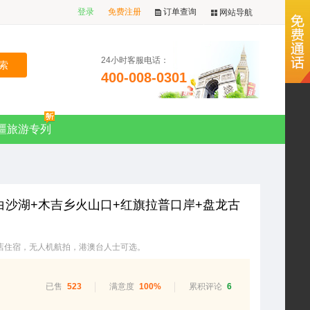
登录
免费注册
订单查询
网站导航
24小时客服电话：
400-008-0301
疆旅游专列
白沙湖+木吉乡火山口+红旗拉普口岸+盘龙古
店住宿，无人机航拍，港澳台人士可选。
已售
523
满意度
100%
累积评论
6