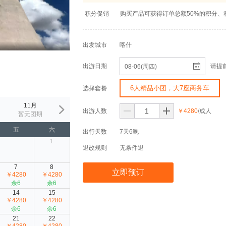
积分促销
购买产品可获得订单总额50%的积分、积
出发城市
喀什
出游日期
请提
08-06(周四)
6人精品小团，大7座商务车
选择套餐
11月
出游人数
￥4280
/成人
暂无团期
五
六
出行天数
7天6晚
1
退改规则
无条件退
7
8
立即预订
￥4280
￥4280
余6
余6
14
15
￥4280
￥4280
余6
余6
21
22