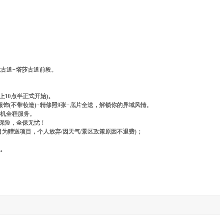
龙古道+塔莎古道前段。
10点半正式开始)。
服饰(不带妆造)+精修照9张+底片全送，解锁你的异域风情。
司机全程服务。
辆保险，全保无忧！
为赠送项目，个人放弃/因天气/景区政策原因不退费)；
惑。