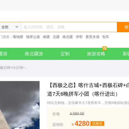
全部
门搜索：
喀纳斯
独库公路
南疆
北疆
南北疆
伊犁
赛里木湖
包车
疆游
南北疆游
定制
旅游攻略
新
石碑+白沙湖+...
【西极之恋】喀什古城+西极石碑+
道7天6晚拼车小团（喀什进出）
纯玩无购物，安排豪华大7座商务车，升级6晚四钻酒
价格
4,580.00
4280
优惠价
促销价
￥