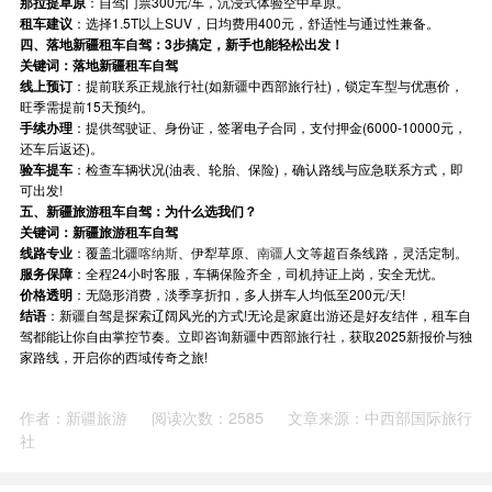
那拉提草原
：自驾门票300元/车，沉浸式体验空中草原。
租车建议
：选择1.5T以上SUV，日均费用400元，舒适性与通过性兼备。
四、落地新疆租车自驾：3步搞定，新手也能轻松出发！
关键词：落地新疆租车自驾
线上预订
：提前联系正规旅行社(如新疆中西部旅行社)，锁定车型与优惠价，
旺季需提前15天预约。
手续办理
：提供驾驶证、身份证，签署电子合同，支付押金(6000-10000元，
还车后返还)。
验车提车
：检查车辆状况(油表、轮胎、保险)，确认路线与应急联系方式，即
可出发!
五、新疆旅游租车自驾：为什么选我们？
关键词：新疆旅游租车自驾
线路专业
：覆盖北疆
喀纳斯
、伊犁草原、
南疆
人文等超百条线路，灵活定制。
服务保障
：全程24小时客服，车辆保险齐全，司机持证上岗，安全无忧。
价格透明
：无隐形消费，淡季享折扣，多人拼车人均低至200元/天!
结语
：新疆自驾是探索辽阔风光的方式!无论是家庭出游还是好友结伴，租车自
驾都能让你自由掌控节奏。立即咨询新疆中西部旅行社，获取2025新报价与独
家路线，开启你的西域传奇之旅!
作者：新疆旅游
阅读次数：2585
文章来源：中西部国际旅行
社