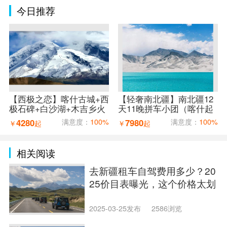
今日推荐
【西极之恋】喀什古城+西
【轻奢南北疆】南北疆12
极石碑+白沙湖+木吉乡火
天11晚拼车小团（喀什起
山口+红旗拉普口岸+盘龙
乌鲁木齐止）
4280
满意度：
100%
7980
满意度：
100%
￥
起
￥
起
古道7天6晚拼车小团（喀
什进出）
相关阅读
去新疆租车自驾费用多少？20
25价目表曝光，这个价格太划
算了！
2025-03-25发布
2586浏览