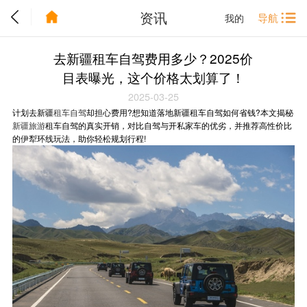
资讯
导航
我的
去新疆租车自驾费用多少？2025价
目表曝光，这个价格太划算了！
2025-03-25
计划去新疆
租车自驾
却担心费用?想知道落地新疆租车自驾如何省钱?本文揭秘
新疆旅游
租车自驾的真实开销，对比自驾与开私家车的优劣，并推荐高性价比
的伊犁环线玩法，助你轻松规划行程!