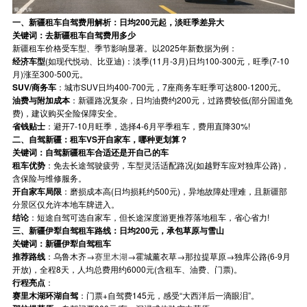
一、新疆租车自驾费用解析：日均200元起，淡旺季差异大
关键词：去新疆租车自驾费用多少
新疆租车价格受车型、季节影响显著。以2025年新数据为例：
经济车型
(如现代悦动、比亚迪)：淡季(11月-3月)日均100-300元，旺季(7-10
月)涨至300-500元。
SUV/商务车
：城市SUV日均400-700元，7座商务车旺季可达800-1200元。
油费与附加成本
：新疆路况复杂，日均油费约200元，过路费较低(部分国道免
费)，建议购买全险保障安全。
省钱贴士
：避开7-10月旺季，选择4-6月平季租车，费用直降30%!
二、自驾新疆：租车VS开自家车，哪种更划算？
关键词：自驾新疆租车合适还是开自己的车
租车优势
：免去长途驾驶疲劳，车型灵活适配路况(如越野车应对独库公路)，
含保险与维修服务。
开自家车局限
：磨损成本高(日均损耗约500元)，异地故障处理难，且新疆部
分景区仅允许本地车牌进入。
结论
：短途自驾可选自家车，但长途深度游更推荐落地租车，省心省力!
三、新疆伊犁自驾租车路线：日均200元，承包草原与雪山
关键词：新疆伊犁自驾租车
推荐路线
：乌鲁木齐→
赛里木湖
→霍城薰衣草→那拉提草原→独库公路(6-9月
开放)，全程8天，人均总费用约6000元(含租车、油费、门票)。
行程亮点
：
赛里木湖环湖自驾
：门票+自驾费145元，感受“大西洋后一滴眼泪”。