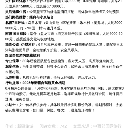
关注限时优惠
：部分旅行社推出“提前订减2000元”“儿童免单”等活动，如某21
天团原价15800元，优惠后仅13800元。
灵活选择住宿
：经济型民宿与舒适型酒店搭配，既体验当地风情又控制预算。
热门路线推荐：经典与小众结合
北疆7日环线
：乌鲁木齐→天山天池→喀纳斯湖→禾木村→魔鬼城，人均2000-
3000元，打卡“中国一村”与雅丹奇观。
南疆10日探险
：喀什→盘龙古道→塔克拉玛干沙漠→和田玉城，人均4000-60
00元，感受丝路文化与极致地貌。
独库公路+伊犁河谷
：6月独库开放季，穿越一日四季的景观大道，搭配
赛里木
湖
与那拉提草原，全程领航车护航，安全又尽兴。
跟团自驾游的隐藏福利
专业保障
：30年经验团队配备救援物资，应对无人区、高原等复杂路况。
深度体验
：当地导游带路，解锁小众景点，如哈密大海道雅丹、琼库什台百年
木屋村落。
无缝衔接
：从接机到行程结束，全程无购物店，纯玩零压力。
行动提示：2025年新疆自驾游黄金档期
6月独库公路开放、4月杏花沟花期、9月喀纳斯秋景均为热门时段，建议提前3
个月咨询预订。无论是拼车还是包车，选择正规旅行社并签订合同，确保费用
透明、服务合规。
小贴士
：文中价格仅供参考，具体以旅行社实时报价为准。规划行程时，务必
确认费用包含项（如门票、保险、餐饮），避免隐形消费！
作者：新疆旅游
阅读次数：742
文章来源：中西部国际旅行