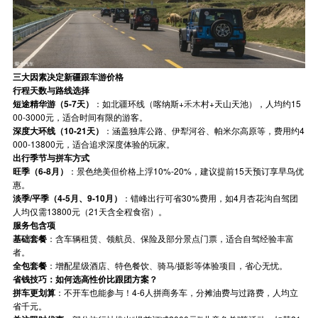
三大因素决定新疆跟车游价格
行程天数与路线选择
短途精华游（5-7天）
：如北疆环线（喀纳斯+
禾木
村+天山天池），人均约15
00-3000元，适合时间有限的游客。
深度大环线（10-21天）
：涵盖独库公路、伊犁河谷、帕米尔高原等，费用约4
000-13800元，适合追求深度体验的玩家。
出行季节与拼车方式
旺季（6-8月）
：景色绝美但价格上浮10%-20%，建议提前15天预订享早鸟优
惠。
淡季/平季（4-5月、9-10月）
：错峰出行可省30%费用，如4月杏花沟自驾团
人均仅需13800元（21天含全程食宿）。
服务包含项
基础套餐
：含车辆租赁、领航员、保险及部分景点门票，适合自驾经验丰富
者。
全包套餐
：增配星级酒店、特色餐饮、骑马/摄影等体验项目，省心无忧。
省钱技巧：如何选高性价比跟团方案？
拼车更划算
：不开车也能参与！4-6人拼商务车，分摊油费与过路费，人均立
省千元。