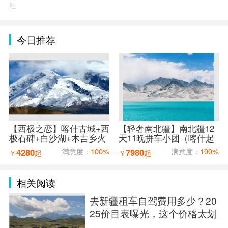
社
今日推荐
【西极之恋】喀什古城+西
【轻奢南北疆】南北疆12
极石碑+白沙湖+木吉乡火
天11晚拼车小团（喀什起
山口+红旗拉普口岸+盘龙
乌鲁木齐止）
4280
满意度：
100%
7980
满意度：
100%
￥
起
￥
起
古道7天6晚拼车小团（喀
什进出）
相关阅读
去新疆租车自驾费用多少？20
25价目表曝光，这个价格太划
算了！