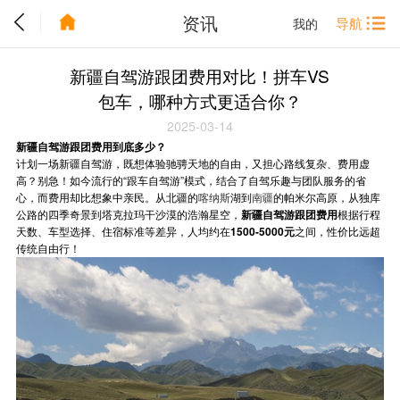
资讯
导航
我的
新疆自驾游跟团费用对比！拼车VS
包车，哪种方式更适合你？
2025-03-14
新疆自驾游跟团费用到底多少？
计划一场新疆自驾游，既想体验驰骋天地的自由，又担心路线复杂、费用虚
高？别急！如今流行的“跟车自驾游”模式，结合了自驾乐趣与团队服务的省
心，而费用却比想象中亲民。从北疆的
喀纳斯
湖到
南疆
的帕米尔高原，从独库
公路的四季奇景到塔克拉玛干沙漠的浩瀚星空，
新疆自驾游跟团费用
根据行程
天数、车型选择、住宿标准等差异，人均约在
1500-5000元
之间，性价比远超
传统自由行！