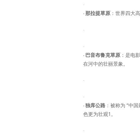
·
那拉提草原
：世界四大
·
·
景点
北疆那拉提草原
·
巴音布鲁克草原
：是电
·
在河中的壮丽景象。
·
景点
北疆巴音布鲁克草原
·
独库公路
：被称为
“中
·
色更为壮观1。
·
景点
新疆独库公路