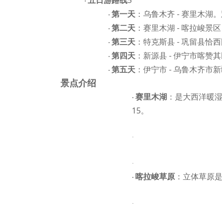
五日游路线
5
·
第一天
：乌鲁木齐
- 赛里木湖
·
第二天
：赛里木湖
- 喀拉峻景
·
第三天
：特克斯县
- 巩留县恰
·
第四天
：新源县
- 伊宁市喀赞
·
第五天
：伊宁市
- 乌鲁木齐市
·
景点介绍
赛里木湖
：是大西洋暖
·
15。
·
景点
北疆赛里木湖
·
喀拉峻草原
：立体草原
·
·
景点
北疆喀拉峻草原