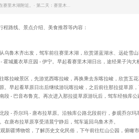
里木湖附近。· 第二天：赛里木...
括行程路线、景点介绍、美食推荐等内容：
从乌鲁木齐出发，驾车前往赛里木湖，欣赏湛蓝湖水、远处雪山
- 霍城薰衣草庄园 - 伊宁。早起看赛里木湖日出，途经果子沟
前往喀拉峻景区，先游览西喀拉峻，再换乘去东喀拉峻，欣赏五
草原。早起看草原日出后继续游玩喀拉峻，之后前往那拉提草原
路南段 - 巴音布鲁克。再次进入那拉提草原游玩后，驾车经独库
路北段 - 乔尔玛 - 唐布拉草原。沿独库公路北段前行，参观乔
齐。在唐布拉草原享受清晨宁静后，驾车返回乌鲁木齐。
参观新疆博物馆，了解历史文化民俗，下午前往红山公园，俯瞰