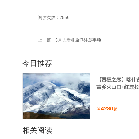
阅读次数：2556
上一篇：
5月去新疆旅游注意事项
今日推荐
【西极之恋】喀什古
吉乡火山口+红旗拉
车小团（喀什进出
4280
￥
起
相关阅读