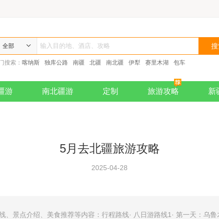
全部
门搜索：
喀纳斯
独库公路
南疆
北疆
南北疆
伊犁
赛里木湖
包车
疆游
南北疆游
定制
旅游攻略
新
5月去北疆旅游攻略
2025-04-28
线、景点介绍、美食推荐等内容：行程路线· 八日游路线1· 第一天：乌鲁