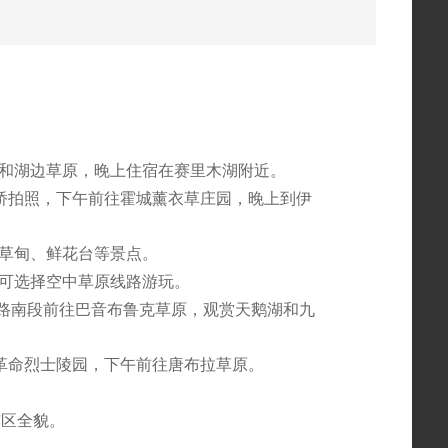
和湖边草原，晚上住宿在赛里木湖附近。
大桥拍照，下午前往霍城薰衣草庄园，晚上到伊
花草甸、鲜花台等景点。
，可选择空中草原线路游玩。
公路南段前往巴音布鲁克草原，观赏天鹅湖和九
尔玛革命烈士陵园，下午前往唐布拉草原。
市区全貌。