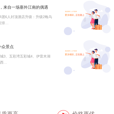
游，来自一场塞外江南的偶遇
单团6人封顶酒店升级：升级2晚乌
安排…
小众景点
鬼城3、五彩湾五彩城4、伊雷木湖
尔西…
品质更高
价格更优