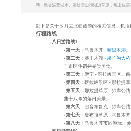
湖，欣赏湛蓝湖水、远处雪山和湖边草原，晚上住宿在赛
以下是关于
5 月去北疆旅游的相关信息，包
行程路线
八日游路线
1
·
第一天
：乌鲁木齐
-
。
赛里木湖
·
第二天
：赛里木湖
-
果子沟大桥
·
宁市区住宿并品尝美食。
第三天
：伊宁
- 喀拉峻景区。
·
第四天
：喀拉峻景区
- 那拉提
·
第五天
：那拉提草原
- 独库公
·
曲十八弯的落日美景。
第六天
：巴音布鲁克
- 独库公
·
第七天
：唐布拉草原
- 乌鲁木
·
第八天
：乌鲁木齐市区游玩。
·