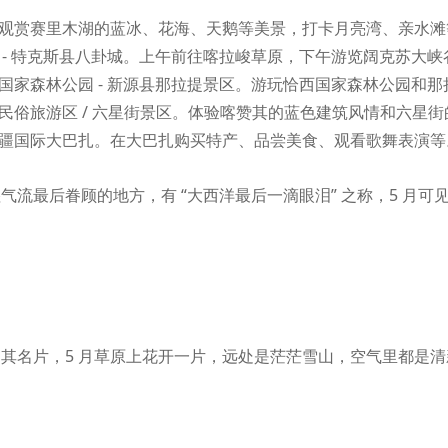
。观赏赛里木湖的蓝冰、花海、天鹅等美景，打卡月亮湾、亲水滩
区 - 特克斯县八卦城。上午前往喀拉峻草原，下午游览阔克苏大
西国家森林公园 - 新源县那拉提景区。游玩恰西国家森林公园和
其民俗旅游区 / 六星街景区。体验喀赞其的蓝色建筑风情和六星
新疆国际大巴扎。在大巴扎购买特产、品尝美食、观看歌舞表演等
湿气流最后眷顾的地方，有
“大西洋最后一滴眼泪” 之称，5 月
是其名片，
5 月草原上花开一片，远处是茫茫雪山，空气里都是清