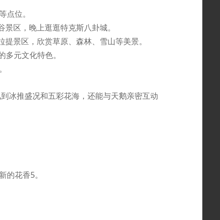
等点位。
峡谷景区，晚上逛逛特克斯八卦城。
那拉提景区，欣赏草原、森林、雪山等美景。
街的多元文化特色。
。
可见到冰推盛况和五彩花海，还能与天鹅亲密互动
新的花香5。