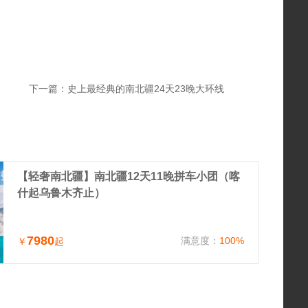
下一篇：
史上最经典的南北疆24天23晚大环线
【轻奢南北疆】南北疆12天11晚拼车小团（喀
什起乌鲁木齐止）
7980
满意度：
100%
￥
起