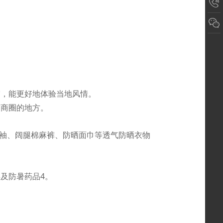
宿，能更好地体验当地风情。
近商圈的地方。
长袖、阔腿棉麻裤、防晒面巾等透气防晒衣物
类及防暑药品
4。