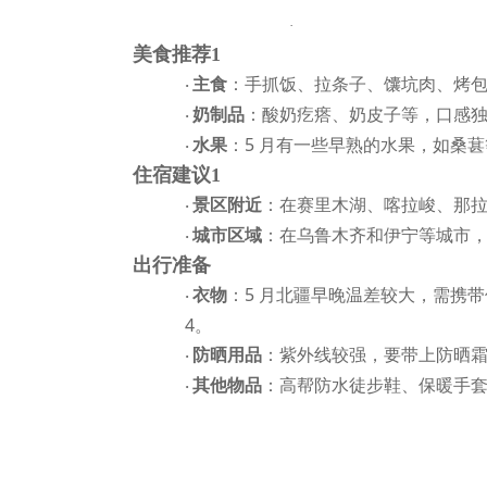
·
美食推荐
1
主食
：手抓饭、拉条子、馕坑肉、烤
·
奶制品
：酸奶疙瘩、奶皮子等，口感
·
水果
：
5 月有一些早熟的水果，如桑
·
住宿建议
1
景区附近
：在赛里木湖、喀拉峻、那
·
城市区域
：在乌鲁木齐和伊宁等城市
·
出行准备
衣物
：
5 月北疆早晚温差较大，需携
·
4。
防晒用品
：紫外线较强，要带上防晒
·
其他物品
：高帮防水徒步鞋、保暖手
·