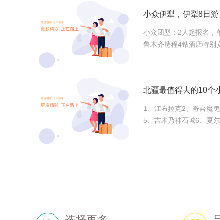
小众伊犁，伊犁8日
小众团型：2人起报名，
鲁木齐携程4钻酒店特别
北疆最值得去的10个
1、江布拉克2、奇台魔
5、吉木乃神石城6、夏
选择更多