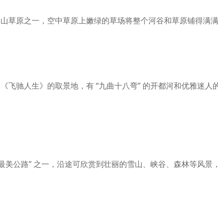
高山草原之一，空中草原上嫩绿的草场将整个河谷和草原铺得满
影《飞驰人生》的取景地，有
“九曲十八弯” 的开都河和优雅迷
国最美公路” 之一，沿途可欣赏到壮丽的雪山、峡谷、森林等风景