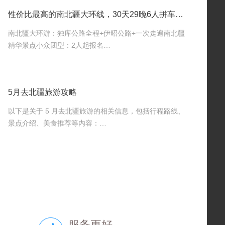
性价比最高的南北疆大环线，30天29晚6人拼车小团，值得推荐
南北疆大环游：独库公路全程+伊昭公路+一次走遍南北疆
精华景点小众团型：2人起报名…
5月去北疆旅游攻略
以下是关于 5 月去北疆旅游的相关信息，包括行程路线、
景点介绍、美食推荐等内容：…
服务更好