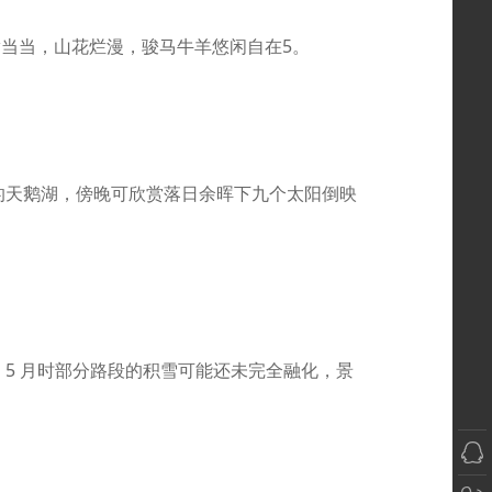
满当当，山花烂漫，骏马牛羊悠闲自在
5。
人的天鹅湖，傍晚可欣赏落日余晖下九个太阳倒映
，5 月时部分路段的积雪可能还未完全融化，景