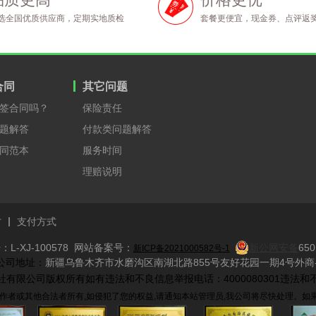
选全国优质供应商，定期实地质检
套餐更便宜，现金券、点评返
合同
其它问题
签合同吗？
保险责任
题解答
付款类问题解答
同范本
服务时间
理赔说明
才
支付方式
L-XJ-100578 网站备案号：
新公网安备
650
新ICP备2021000582号-1
​ 公司地址：
新疆乌鲁木齐市水磨沟区南湖北路855号友好花园一期4号外商-
际旅行社有限公司版权所有如有违法和不良信息举报电话：4000080301违法和不
作者或其他合法者所有,如侵犯了您的权益,请通知本站管理员,我公司将尽快处理。