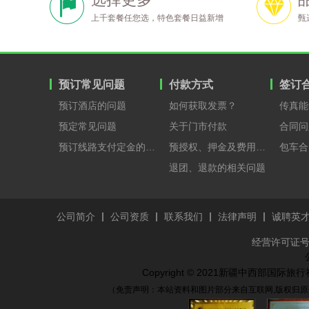
上千套餐任您选，特色套餐日益新增
甄
预订常见问题
付款方式
签订
预订酒店的问题
如何获取发票？
传真能
预定常见问题
关于门市付款
合同问
预订线路支付定金的原因？
预授权、押金及费用支付
包车合
退团、退款的相关问题
公司简介
公司资质
联系我们
法律声明
诚聘英
经营许可证号：
Copyright © 2021新疆中西部国
（免责声明：本站资料和图片部分来自互联网,版权归原