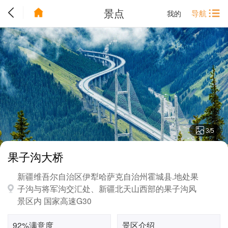
景点
导航
我的
3
/
5
果子沟大桥
新疆维吾尔自治区伊犁哈萨克自治州霍城县.地处果
子沟与将军沟交汇处、新疆北天山西部的果子沟风
景区内 国家高速G30
92%满意度
景区介绍