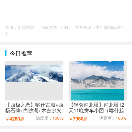
作者：新疆旅游
阅读次数：304
文章来源：中西部国际旅行
社
今日推荐
【西极之恋】喀什古城+西
【轻奢南北疆】南北疆12
极石碑+白沙湖+木吉乡火
天11晚拼车小团（喀什起
山口+红旗拉普口岸+盘龙
乌鲁木齐止）
4280
满意度：
100%
7980
满意度：
100%
￥
起
￥
起
古道7天6晚拼车小团（喀
什进出）