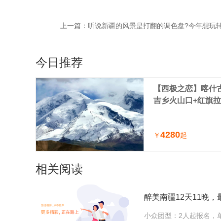
上一篇：
今日推荐
【西极之恋】喀什古
吉乡火山口+红旗拉
车小团（喀什进出
4280
￥
起
相关阅读
醉美南疆12天11晚
小众团型：2人起报名，