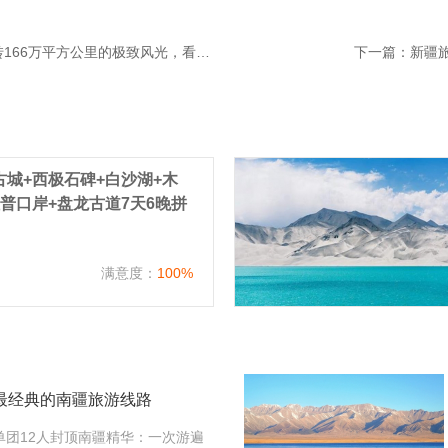
听说新疆的风景是打翻的调色盘?今年想玩转166万平方公里的极致风光，看这篇就够了!北疆的雪山湖泊、南疆的沙漠古城，我整理了避坑指南+路线，连本地导游都偷偷收藏!
下一篇：
新疆
城+西极石碑+白沙湖+木
普口岸+盘龙古道7天6晚拼
）
满意度：
100%
，最经典的南疆旅游线路
单团12人封顶南疆精华：一次游遍