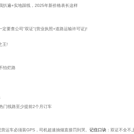
据我扒遍+实地踩线，2025年新价格表长这样
定要查公司“双证”(营业执照+道路运输许可证)!
之王!
不怕烂路
折
热门线路至少提前2个月订车
正规营运车必须装GPS，司机超速抽烟直接罚到哭。
记住口诀
：双证不全不