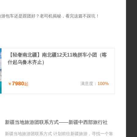
旅游包车还是跟团好？老司机揭秘，看完这篇不踩坑！
【轻奢南北疆】南北疆12天11晚拼车小团（喀
什起乌鲁木齐止）
7980
满意度：
100%
￥
起
新疆当地旅游团联系方式——新疆中西部旅行社
新疆当地旅游团联系方式 计划前往新疆旅游，寻找一个靠