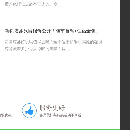
谱的旅行社是必不可少的。今…
新疆塔县旅游报价公开！包车自驾+住宿全包，性价比之王！
新疆塔县好玩吗值得去吗？这个位于帕米尔高原的秘境，
究竟藏着多少令人惊叹的美景？从…
服务更好
奖双优惠
会员关怀与特惠活动不间断