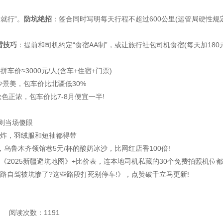
就行”。
防坑绝招
：签合同时写明每天行程不超过600公里(运管局硬性规定
雷技巧
：提前和司机约定“食宿AA制”，或让旅行社包司机食宿(每天加180
车价≈3000元/人(含车+住宿+门票)
少景美，包车价比北疆低30%
色正浓，包车价比7-8月便宜一半!
则当场傻眼
炸，羽绒服和短袖都得带
乌鲁木齐领馆巷5元/杯的酸奶冰沙，比网红店香100倍!
《2025新疆避坑地图》+比价表，连本地司机私藏的30个免费拍照机位都
路自驾被坑惨了?这些路段打死别停车!》，点赞破千立马更新!
阅读次数：1191