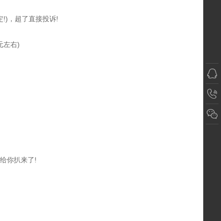
!)，超了直接投诉!
元左右)
给你扒来了!