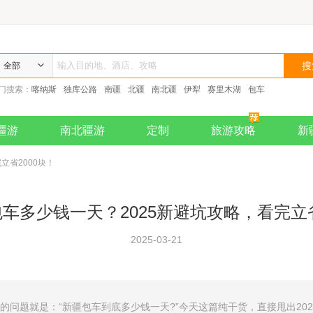
全部
门搜索：
喀纳斯
独库公路
南疆
北疆
南北疆
伊犁
赛里木湖
包车
疆游
南北疆游
定制
旅游攻略
新
立省2000块！
车多少钱一天？2025新避坑攻略，看完立省
2025-03-21
的问题就是：“新疆包车到底多少钱一天?”今天这篇纯干货，直接甩出20