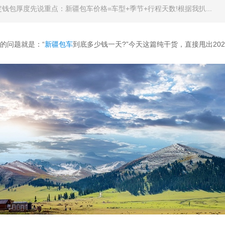
钱包厚度先说重点：新疆包车价格=车型+季节+行程天数!根据我扒...
的问题就是：“
新疆包车
到底多少钱一天?”今天这篇纯干货，直接甩出20