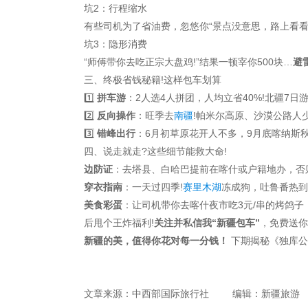
坑2：行程缩水
有些司机为了省油费，忽悠你“景点没意思，路上看看
坑3：隐形消费
“师傅带你去吃正宗大盘鸡!”结果一顿宰你500块…
避
三、终极省钱秘籍!这样包车划算
1️⃣
拼车游
：2人选4人拼团，人均立省40%!北疆7日游拼
2️⃣
反向操作
：旺季去
南疆
!帕米尔高原、沙漠公路人
3️⃣
错峰出行
：6月初草原花开人不多，9月底喀纳斯秋
四、说走就走?这些细节能救大命!
边防证
：去塔县、白哈巴提前在喀什或户籍地办，否
穿衣指南
：一天过四季!
赛里木湖
冻成狗，吐鲁番热到
美食彩蛋
：让司机带你去喀什夜市吃3元/串的烤鸽子，
后甩个王炸福利!
关注并私信我“新疆包车”
，免费送你
新疆的美，值得你花对每一分钱！
下期揭秘《独库公
文章来源：中西部国际旅行社
编辑：新疆旅游