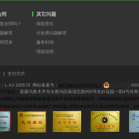
合同
其它问题
签合同吗？
保险责任
题解答
付款类问题解答
同范本
服务时间
理赔说明
才
支付方式
L-XJ-100578 网站备案号：
新公网安备
650
新ICP备2021000582号-1
​ 公司地址：
新疆乌鲁木齐市水磨沟区南湖北路855号友好花园一期4号外商-
际旅行社有限公司版权所有如有违法和不良信息举报电话：4000080301违法和不
作者或其他合法者所有,如侵犯了您的权益,请通知本站管理员,我公司将尽快处理。