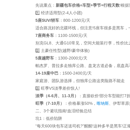
先说重点：
新疆包车价格=车型+季节+行程天数
!根
1️⃣ 经济适用型(2-4人小团)
5座SUV/轿车
：800-1200元/天
适合路况好的北疆环线，但注意!5座车很多是黑车，一
7座商务车
：1100-1500元/天
别克GL8、大通G10常见，空间大能装行李，性价比
2️⃣ 土豪任性型(越野/豪华体验)
5座越野车
：1300-2000元/天
帕杰罗、普拉多走独库公路、盘龙古道必备，底盘高
14-19座中巴
：1500-2400元/天
家庭游、团队游选择，但独库公路这类险路不能走
3️⃣ 旺季VS淡季差价惊人!
淡季（4-6月、11-3月）
：直接砍价!部分车型能打7
旺季（7-10月）
：价格暴涨50%，
喀纳斯
、伊犁草原
二、3个避坑指南!血泪经验总结
坑1：低价陷阱
“每天600块包车还送司机?”醒醒!这种多半是黑车!