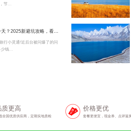
，节…
新疆旅游包车多少钱一天？2025新避坑攻略，看完立省2000块！
旅行小灵通!近后台被问爆了的问
多少钱…
品质更高
价格更优
选全国优质供应商，定期实地质检
套餐更便宜，现金券、点评返