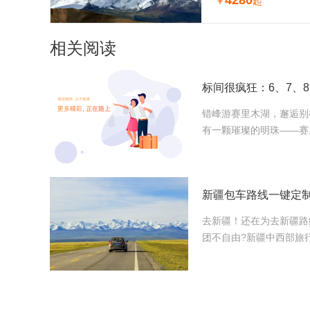
4280
￥
起
相关阅读
错峰游赛里木湖，邂逅别
有一颗璀璨的明珠——赛
去新疆！还在为去新疆路
团不自由?新疆中西部旅