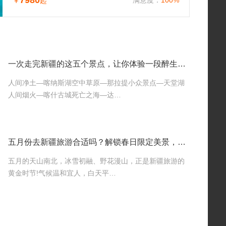
7980
满意度：
100%
￥
起
一次走完新疆的这五个景点，让你体验一段醉生梦死的旅行
人间净土—喀纳斯湖空中草原—那拉提小众景点—天堂湖
人间烟火—喀什古城死亡之海—达…
五月份去新疆旅游合适吗？解锁春日限定美景，错过等一年！
五月的天山南北，冰雪初融、野花漫山，正是新疆旅游的
黄金时节!气候温和宜人，白天平…