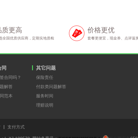
品质更高
价格更优
选全国优质供应商，定期实地质检
套餐更便宜，现金券、点评返
合同
其它问题
签合同吗？
保险责任
题解答
付款类问题解答
同范本
服务时间
理赔说明
才
支付方式