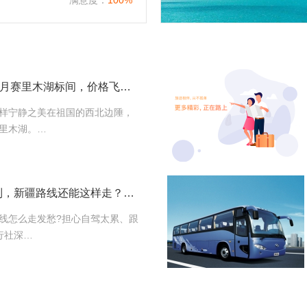
满意度：
100%
标间很疯狂：6、7、8月赛里木湖标间，价格飞升至1000左右，请游客尽量错开
样宁静之美在祖国的西北边陲，
里木湖。…
新疆包车路线一键定制，新疆路线还能这样走？报价透明
线怎么走发愁?担心自驾太累、跟
行社深…