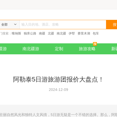
全部
门搜索：
喀纳斯
独库公路
南疆
北疆
南北疆
伊犁
赛里木湖
包车
疆游
南北疆游
定制
旅游攻略
新
阿勒泰5日游旅游团报价大盘点！
2024-12-09
的壮丽自然风光和独特人文风情，5日游无疑是一个不错的选择。那么，阿