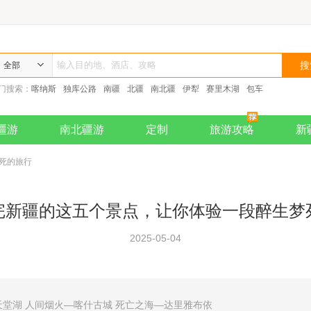
全部
门搜索：
喀纳斯
独库公路
南疆
北疆
南北疆
伊犁
赛里木湖
包车
疆游
南北疆游
定制
旅游攻略
新
死的旅行
完新疆的这五个景点，让你体验一段醉生梦
2025-05-04
天堂湖 人间烟火—喀什古城 死亡之海—达里雅布依