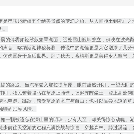
定是串联起新疆五个绝美景点的梦幻之旅。从人间净土到死亡之
力。
清晨的薄雾如轻纱般笼罩湖面，远处雪山巍峨耸立，倒映在波光
的声音。喀纳斯湖神秘莫测，传说中的湖怪更是为它增添了几分
，仿佛置身于童话世界。到了秋天，喀纳斯更是美得令人窒息，
拉提的路途。当汽车驶入那拉提草原，眼前豁然开朗，一望无际
其间，牧民骑着骏马在草原上驰骋，扬起阵阵尘土。登上高处俯
情地奔跑、跳跃，感受草原的宽广与自由；也可以品尝地道的草
独特的民族风情。
宛如一颗被遗忘在深山里的明珠，少有人至，却美得惊心动魄。
徒步前往天堂湖的过程充满挑战与惊喜，穿越森林、跨过溪流，