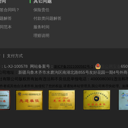
合同
其它问题
签合同吗？
保险责任
题解答
付款类问题解答
同范本
服务时间
理赔说明
才
支付方式
L-XJ-100578 网站备案号：
新公网安备
650
新ICP备2021000582号-1
​ 公司地址：
新疆乌鲁木齐市水磨沟区南湖北路855号友好花园一期4号外商-
际旅行社有限公司版权所有如有违法和不良信息举报电话：4000080301违法和不
作者或其他合法者所有,如侵犯了您的权益,请通知本站管理员,我公司将尽快处理。