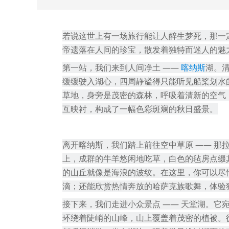
若说这世上有一场旅行能让人醉生梦死，那一
帝遗落在人间的珍宝，散发着独特而迷人的魅
第一站，我们来到人间净土
——
湖。
喀纳斯
缓缓驶入湖心，四周静谧得只能听见船桨划水
草地，身旁是茂密的森林，呼吸着清新的空气
互映衬，构成了一幅色彩斑斓的秋日盛景。
离开喀纳斯，我们踏上前往空中草原
—— 那
上，成群的牛羊悠闲地吃草，白色的毡房点缀
的山丘就像是海浪的波纹。在这里，你可以尽
滴；还能欣赏热情奔放的哈萨克族歌舞，体验
接下来，我们走进小众景点
—— 天堂湖。它
环绕着陡峭的山峰，山上覆盖着茂密的植被。