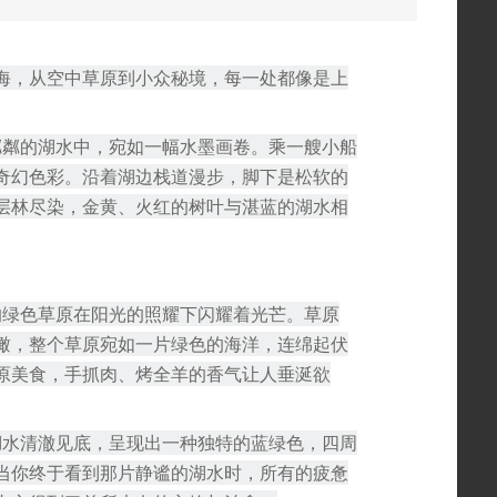
海，从空中草原到小众秘境，每一处都像是上
粼粼的湖水中，宛如一幅水墨画卷。乘一艘小船
奇幻色彩。沿着湖边栈道漫步，脚下是松软的
层林尽染，金黄、火红的树叶与湛蓝的湖水相
的绿色草原在阳光的照耀下闪耀着光芒。草原
瞰，整个草原宛如一片绿色的海洋，连绵起伏
原美食，手抓肉、烤全羊的香气让人垂涎欲
湖水清澈见底，呈现出一种独特的蓝绿色，四周
当你终于看到那片静谧的湖水时，所有的疲惫