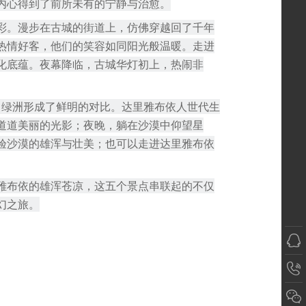
内心得到了前所未有的宁静与治愈。
彩。漫步在古城的街道上，仿佛穿越回了千年
热情好客，他们的笑容如同阳光般温暖。走进
化底蕴。夜幕降临，古城华灯初上，热闹非
、绿洲形成了鲜明的对比。达里雅布依人世代生
道道美丽的光影；夜晚，躺在沙漠中仰望星
验沙漠的雄浑与壮美；也可以走进达里雅布依
雅布依的雄浑苍凉，这五个景点串联起的不仅
幻之旅。