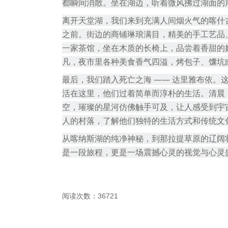
都瞬间消散。坐在湖边，听着微风拂过湖面的
离开天堂湖，我们来到充满人间烟火气的喀什
之前。街边的商铺琳琅满目，精美的手工艺品
一家茶馆，坐在木质的长椅上，品尝着香甜的
凡，夜市里各种美食香气四溢，烤包子、馕坑
最后，我们踏入死亡之海
—— 达里雅布依。
活在这里，他们过着简单而淳朴的生活。清晨
空，璀璨的星河仿佛触手可及，让人感受到宇
人的村落，了解他们独特的生活方式和传统文
从喀纳斯湖的纯净神秘，到那拉提草原的辽阔
是一段旅程，更是一场震撼心灵的视觉与心灵
阅读次数：36721