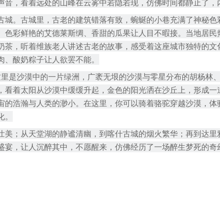
声音，看着远处的山峰在云雾中若隐若现，仿佛时间都静止了，
古城。古城里，古老的建筑错落有致，蜿蜒的小巷充满了神秘色
、色彩鲜艳的艾德莱斯绸、香甜的瓜果让人目不暇接。当地居民
奶茶，听着维族老人讲述古老的故事，感受着这座城市独特的文
肉、酸奶粽子让人欲罢不能。
这里是沙漠中的一片绿洲，广袤无垠的沙漠与零星分布的胡杨林
，看着太阳从沙漠中缓缓升起，金色的阳光洒在沙丘上，形成一
宙的浩瀚与人类的渺小。在这里，你可以骑着骆驼穿越沙漠，体
化。
壮美；从天堂湖的静谧清幽，到喀什古城的烟火繁华；再到达里
盛宴，让人沉醉其中，不愿醒来，仿佛经历了一场醉生梦死的奇