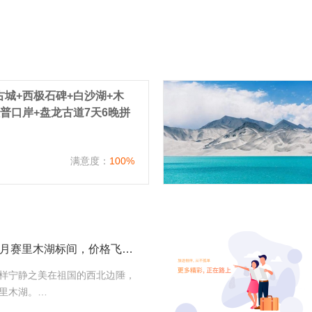
城+西极石碑+白沙湖+木
普口岸+盘龙古道7天6晚拼
）
满意度：
100%
标间很疯狂：6、7、8月赛里木湖标间，价格飞升至1000左右，请游客尽量错开
样宁静之美在祖国的西北边陲，
里木湖。…