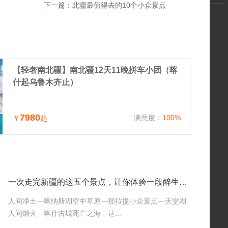
下一篇：
北疆最值得去的10个小众景点
【轻奢南北疆】南北疆12天11晚拼车小团（喀
什起乌鲁木齐止）
7980
满意度：
100%
￥
起
一次走完新疆的这五个景点，让你体验一段醉生梦死的旅行
人间净土—喀纳斯湖空中草原—那拉提小众景点—天堂湖
人间烟火—喀什古城死亡之海—达…