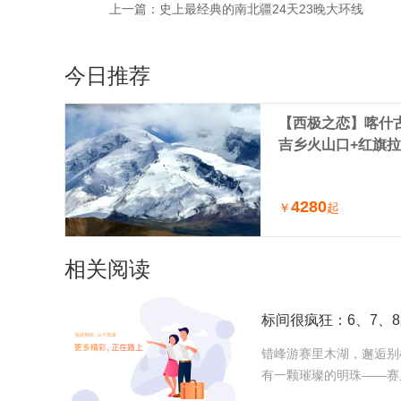
上一篇：
史上最经典的南北疆24天23晚大环线
今日推荐
【西极之恋】喀什古
吉乡火山口+红旗拉
车小团（喀什进出
4280
￥
起
相关阅读
错峰游赛里木湖，邂逅别
有一颗璀璨的明珠——赛