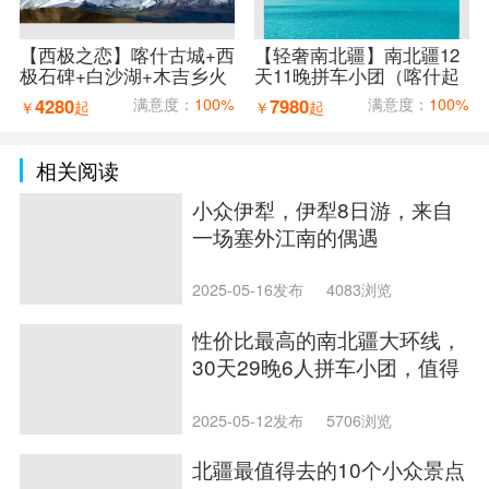
【西极之恋】喀什古城+西
【轻奢南北疆】南北疆12
极石碑+白沙湖+木吉乡火
天11晚拼车小团（喀什起
山口+红旗拉普口岸+盘龙
乌鲁木齐止）
4280
满意度：
100%
7980
满意度：
100%
￥
起
￥
起
古道7天6晚拼车小团（喀
什进出）
相关阅读
小众伊犁，伊犁8日游，来自
一场塞外江南的偶遇
2025-05-16发布
4083浏览
性价比最高的南北疆大环线，
30天29晚6人拼车小团，值得
推荐
2025-05-12发布
5706浏览
北疆最值得去的10个小众景点