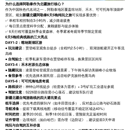
为什么选择阿勒泰作为北疆旅行核心？
作为中国秋色代名词之一，阿勒泰地区覆盖
喀纳斯
、
禾木
、可可托海等顶级IP
景区。规划
新疆北疆阿勒泰6天5晚纯玩之旅
可实现多重优势：
✅
单程车程控制在3小时内，减少路途疲惫
✅
每日景点密度科学分配，兼顾摄影与徒步体验
✅
6天行程可覆盖秋季金黄森林、冬季雾凇奇观等季节限定景观
6天5晚经典线路的三大亮点
DAY1-2：喀纳斯湖区游
●
玩法建议
：贾登峪至观鱼台徒步（全程约2.5小时）、双湖游船避开正午客流
高峰
●
自驾贴士
：旺季私家车需停在贾登峪停车场，换乘景区区间车
DAY3-4：禾木村原生态体验
●
隐藏玩法
：凌晨登哈登观景台拍摄晨雾，下午骑马探访美丽峰小众牧场
●
食宿参考
：优先选择木屋民宿，品尝哈萨克族特色熏马肉
DAY5-6：可可托海地质奇观
●
路线设计
：神钟山环线徒步（轻度体力需求）+ 3号矿坑工业遗址参观
●
驾驶注意
：S226部分路段需小心落石，建议组车队行进
新疆北疆自驾游路线的四大避坑要点
租车选择
：优先考虑四驱SUV（如丰田普拉多），应对盘山公路与砂石路面
导航准备
：提前下载离线地图（移动信号覆盖不稳定区域达40%）
时间把控
：夏季20:00后、秋季18:00后日落，需预留充足返程时间
证件管理
：边境地区（如白哈巴）需办理《边防证》，建议提前3天申请
纯玩与自驾的互补价值