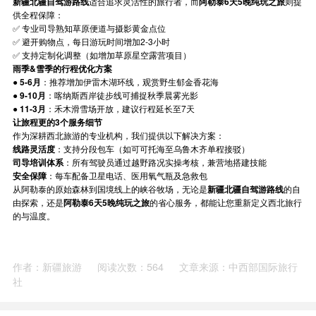
新疆北疆自驾游路线
适合追求灵活性的旅行者，而
阿勒泰6天5晚纯玩之旅
则提
供全程保障：
✅
专业司导熟知草原便道与摄影黄金点位
✅
避开购物点，每日游玩时间增加2-3小时
✅
支持定制化调整（如增加草原星空露营项目）
雨季&雪季的行程优化方案
●
5-6月
：推荐增加伊雷木湖环线，观赏野生郁金香花海
●
9-10月
：喀纳斯西岸徒步线可捕捉秋季晨雾光影
●
11-3月
：禾木滑雪场开放，建议行程延长至7天
让旅程更的3个服务细节
作为深耕西北旅游的专业机构，我们提供以下解决方案：
线路灵活度
：支持分段包车（如可可托海至乌鲁木齐单程接驳）
司导培训体系
：所有驾驶员通过越野路况实操考核，兼营地搭建技能
安全保障
：每车配备卫星电话、医用氧气瓶及急救包
从阿勒泰的原始森林到国境线上的峡谷牧场，无论是
新疆北疆自驾游路线
的自
由探索，还是
阿勒泰6天5晚纯玩之旅
的省心服务，都能让您重新定义西北旅行
的与温度。
作者：新疆旅游
阅读次数：564
文章来源：中西部国际旅行
社