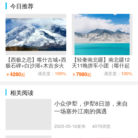
今日推荐
【西极之恋】喀什古城+西
【轻奢南北疆】南北疆12
极石碑+白沙湖+木吉乡火
天11晚拼车小团（喀什起
山口+红旗拉普口岸+盘龙
乌鲁木齐止）
4280
满意度：
100%
7980
满意度：
100%
￥
起
￥
起
古道7天6晚拼车小团（喀
什进出）
相关阅读
小众伊犁，伊犁8日游，来自
一场塞外江南的偶遇
2025-05-16发布
4079浏览