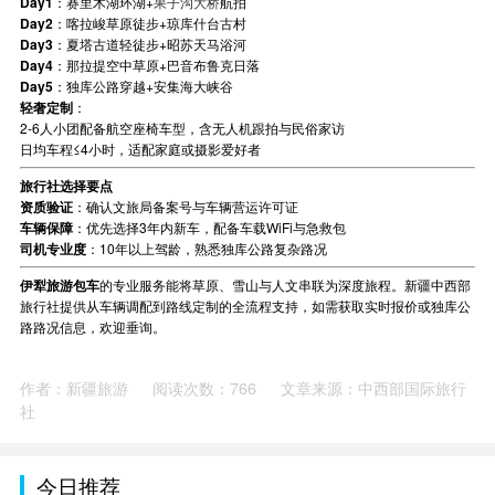
Day1
：赛里木湖环湖+
果子沟大桥
航拍
Day2
：喀拉峻草原徒步+琼库什台古村
Day3
：夏塔古道轻徒步+昭苏天马浴河
Day4
：那拉提空中草原+巴音布鲁克日落
Day5
：独库公路穿越+安集海大峡谷
轻奢定制
：
2-6人小团配备航空座椅车型，含无人机跟拍与民俗家访
日均车程≤4小时，适配家庭或摄影爱好者
旅行社选择要点
资质验证
：确认文旅局备案号与车辆营运许可证
车辆保障
：优先选择3年内新车，配备车载WiFi与急救包
司机专业度
：10年以上驾龄，熟悉独库公路复杂路况
伊犁旅游包车
的专业服务能将草原、雪山与人文串联为深度旅程。新疆中西部
旅行社提供从车辆调配到路线定制的全流程支持，如需获取实时报价或独库公
路路况信息，欢迎垂询。
作者：新疆旅游
阅读次数：766
文章来源：中西部国际旅行
社
今日推荐