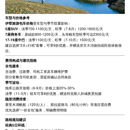
车型与价格参考
伊犁旅游包车价格
受车型与季节双重影响：
5座SUV
：淡季700-1100元/天，旺季（7-8月）1200-1600元/天
7座商务车
：基础款800-1200元/天，头等舱车型旺季可达2300元/天
17-19座中巴
：淡季1100元/天，旺季（7-10月）1500元/天
建议选择“3天+行程”套餐，可享9折优惠，并赠送
赛里木湖
旅拍或民俗体验项
目。
费用构成与避坑指南
全包服务
：
含油费、过路费、司机工资及车辆维护费
部分套餐含司机食宿，需提前确认合同条款
季节波动
：
独库公路开放期（6-9月）价格上涨20%-30%
淡季（11-3月）租车可享8折优惠，赠送特克斯八卦城夜景拍摄
隐形消费排查
：
赛里木湖帆船（120元/人）、那拉提骑马（80元/小时）等项目需自费
优先选择“一价全包”服务，明确费用明细
路线规划建议
经典5日环线
：