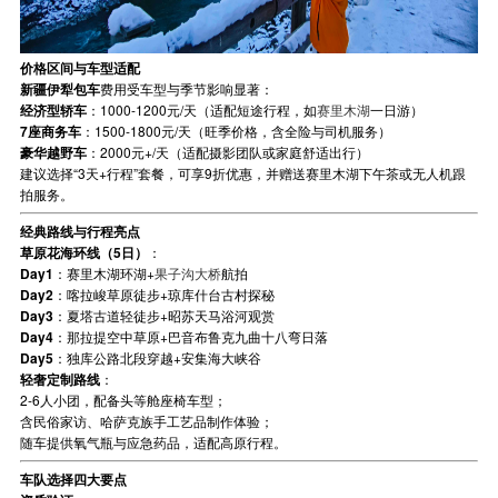
价格区间与车型适配
新疆伊犁包车
费用受车型与季节影响显著：
经济型轿车
：1000-1200元/天（适配短途行程，如
赛里木湖
一日游）
7座商务车
：1500-1800元/天（旺季价格，含全险与司机服务）
豪华越野车
：2000元+/天（适配摄影团队或家庭舒适出行）
建议选择“3天+行程”套餐，可享9折优惠，并赠送赛里木湖下午茶或无人机跟
拍服务。
经典路线与行程亮点
草原花海环线（5日）
：
Day1
：赛里木湖环湖+
果子沟大桥
航拍
Day2
：喀拉峻草原徒步+琼库什台古村探秘
Day3
：夏塔古道轻徒步+昭苏天马浴河观赏
Day4
：那拉提空中草原+巴音布鲁克九曲十八弯日落
Day5
：独库公路北段穿越+安集海大峡谷
轻奢定制路线
：
2-6人小团，配备头等舱座椅车型；
含民俗家访、哈萨克族手工艺品制作体验；
随车提供氧气瓶与应急药品，适配高原行程。
车队选择四大要点