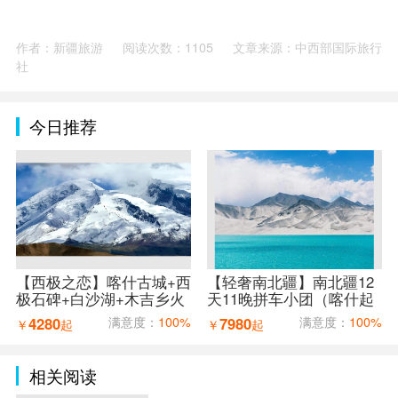
作者：新疆旅游
阅读次数：1105
文章来源：中西部国际旅行
社
今日推荐
【西极之恋】喀什古城+西
【轻奢南北疆】南北疆12
极石碑+白沙湖+木吉乡火
天11晚拼车小团（喀什起
山口+红旗拉普口岸+盘龙
乌鲁木齐止）
4280
满意度：
100%
7980
满意度：
100%
￥
起
￥
起
古道7天6晚拼车小团（喀
什进出）
相关阅读