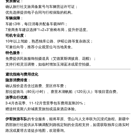
资质验证
：
确认旅行社文旅局备案号与车辆营运许可证；
优先选择提供电子合同与行程保险的机构。
车辆保障
：
车龄≤3年，每日消毒并配备车载WiFi；
7座商务车建议选择“1+2+3”座椅布局，提升舒适度。
司机专业度
：
10年以上驾龄，熟悉独库公路、伊昭公路等复杂路况；
可兼任向导，推荐小众观景位与当地美食。
特色服务
：
免费提供民族服饰拍摄道具（艾德莱斯绸披肩、花帽）；
支持行程灵活调整，如临时增加玉湖蓝冰或星空拍摄。
避坑指南与费用优化
隐形消费排查
：
确认报价是否含过路费、景区停车费；
那拉提骑马（80元/小时）、赛里木湖帆船（120元/人）等项目需自费。
淡季出行优惠
：
3-4月杏花季、11-12月雪景季包车费用直降20%；
赠送特克斯八卦城夜景旅拍或温泉酒店体验。
伊犁旅游车队
的专业服务，能将草原、雪山与人文串联为沉浸式旅程。新疆中
西部旅行社提供从车辆调配到路线定制的全流程支持，如需获取独库公路实时
路况或夏塔古道徒步地图，欢迎垂询。