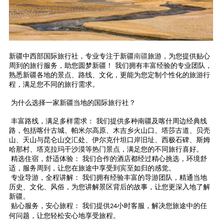
新疆中西部
国际旅行社，专业专注于新疆
南疆
旅游，为您提供贴心
周到的旅行服务，助您圆梦新疆！
我们拥有丰富经验的专业团队，
熟悉新疆各地的景点、路线、文化，更能为您定制个性化的旅游行
程，满足您不同的旅行需求。
为什么选择
一家新疆当地的国际
旅行社？
丰富路线，满足多样需求：
我们提供多种
南疆及喀什周边
经典线
路，包括
喀什古城、帕米尔高原
、
木吉乡火山口
、
塔莎古道
、
贝壳
山、天山与昆仑山交汇处、伊尔克什坦口岸旧址、西极石碑、斯姆
哈那村、
塔克拉玛干沙漠等热门景点，满足您的不同旅行喜好。
精选住宿，舒适体验：
我们合作的酒店都经过精心挑选，环境舒
适，服务周到，让您在旅途中享受到宾至如归的感觉。
专业导游，全程讲解：
我们拥有经验丰富的导游团队，精通当地
历史、文化、风俗，为您讲解景区背后的故事，让您更深入地了解
新疆。
贴心服务，安心旅程：
我们提供
小时客服，解决您旅途中的任
24
何问题，让您轻松安心地享受旅程。