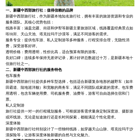
一、新疆中西部旅行社：值得信赖的品牌
新疆中西部旅行社，作为新疆本地知名旅行社，拥有丰富的旅游资源和专业的
服务团队。其核心优势包括：
线路丰富：涵盖北疆、
南疆
和伊犁等新疆主要旅游区域，线路覆盖经典景点如
喀纳斯
、天山天池、塔克拉玛干沙漠等，满足不同游客的需求。
服务专业：提供包车游、私人定制游等多种服务，行程安排合理，无隐性消
费，深受游客好评。
透明价格：费用透明，性价比高，适合预算有限的游客。
良好口碑：连续多年保持无差评记录，累计好评总数超过十万，是新疆本地十
佳旅行社之一。
二、新疆中西部旅行社的服务特色
包车服务
新疆中西部旅行社提供多种车型选择，包括适合新疆复杂地形的越野车（如丰
田霸道、陆地巡洋舰）和宽敞的商务车，满足不同团队或家庭的需求。包车费
用透明，包含车辆使用费、司机服务费、油费等，游客可自由选择住宿和门
票。
私人定制游
旅行社提供一对一的行程规划服务，可根据游客需求量身定制深度游、摄影游
或环线游。无论是短途旅行还是长时间探索，都能满足个性化需求。
深度体验
新疆中西部旅行社特别设计了一些独特线路，如穿越天山山脉、塔克拉玛干沙
漠探险等，让游客深度体验新疆的自然与文化魅力。