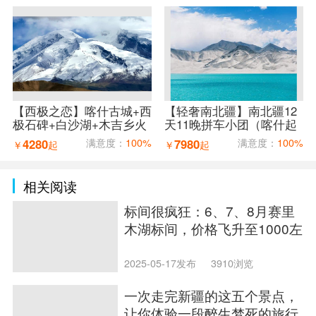
【西极之恋】喀什古城+西
【轻奢南北疆】南北疆12
极石碑+白沙湖+木吉乡火
天11晚拼车小团（喀什起
山口+红旗拉普口岸+盘龙
乌鲁木齐止）
4280
满意度：
100%
7980
满意度：
100%
￥
起
￥
起
古道7天6晚拼车小团（喀
什进出）
相关阅读
标间很疯狂：6、7、8月赛里
木湖标间，价格飞升至1000左
右，请游客尽量错开
2025-05-17发布
3910浏览
一次走完新疆的这五个景点，
让你体验一段醉生梦死的旅行