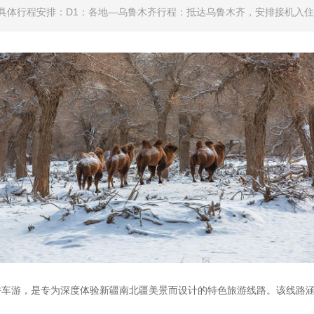
体行程安排：D1：各地—乌鲁木齐行程：抵达乌鲁木齐，安排接机入住酒
/拼车游，是专为深度体验新疆南北疆美景而设计的特色旅游线路。该线路