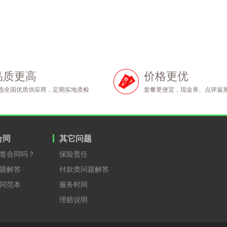
品质更高
价格更优
选全国优质供应商，定期实地质检
套餐更便宜，现金券、点评返
合同
其它问题
签合同吗？
保险责任
题解答
付款类问题解答
同范本
服务时间
理赔说明