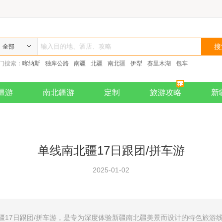
全部
门搜索：
喀纳斯
独库公路
南疆
北疆
南北疆
伊犁
赛里木湖
包车
疆游
南北疆游
定制
旅游攻略
新
单线南北疆17日跟团/拼车游
2025-01-02
疆17日跟团/拼车游，是专为深度体验新疆南北疆美景而设计的特色旅游