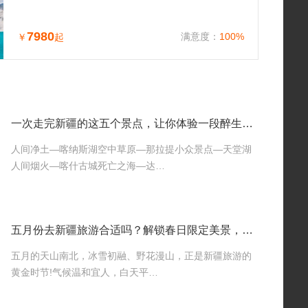
7980
满意度：
100%
￥
起
一次走完新疆的这五个景点，让你体验一段醉生梦死的旅行
人间净土—喀纳斯湖空中草原—那拉提小众景点—天堂湖
人间烟火—喀什古城死亡之海—达…
五月份去新疆旅游合适吗？解锁春日限定美景，错过等一年！
五月的天山南北，冰雪初融、野花漫山，正是新疆旅游的
黄金时节!气候温和宜人，白天平…