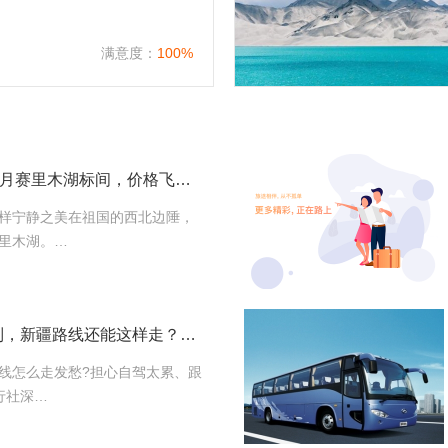
）
满意度：
100%
标间很疯狂：6、7、8月赛里木湖标间，价格飞升至1000左右，请游客尽量错开
样宁静之美在祖国的西北边陲，
里木湖。…
新疆包车路线一键定制，新疆路线还能这样走？报价透明
线怎么走发愁?担心自驾太累、跟
行社深…