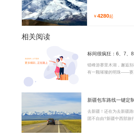
车小团（喀什进出
4280
￥
起
相关阅读
错峰游赛里木湖，邂逅别
有一颗璀璨的明珠——赛
去新疆！还在为去新疆路
团不自由?新疆中西部旅