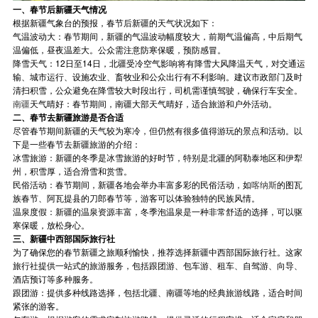
一、春节后新疆天气情况
根据新疆气象台的预报，春节后新疆的天气状况如下：
气温波动大：春节期间，新疆的气温波动幅度较大，前期气温偏高，中后期气
温偏低，昼夜温差大。公众需注意防寒保暖，预防感冒。
降雪天气：12日至14日，北疆受冷空气影响将有降雪大风降温天气，对交通运
输、城市运行、设施农业、畜牧业和公众出行有不利影响。建议市政部门及时
清扫积雪，公众避免在降雪较大时段出行，司机需谨慎驾驶，确保行车安全。
南疆
天气晴好：春节期间，南疆大部天气晴好，适合旅游和户外活动。
二、春节去新疆旅游是否合适
尽管春节期间新疆的天气较为寒冷，但仍然有很多值得游玩的景点和活动。以
下是一些春节去新疆旅游的介绍：
冰雪旅游：新疆的冬季是冰雪旅游的好时节，特别是北疆的阿勒泰地区和伊犁
州，积雪厚，适合滑雪和赏雪。
民俗活动：春节期间，新疆各地会举办丰富多彩的民俗活动，如
喀纳斯
的图瓦
族春节、阿瓦提县的刀郎春节等，游客可以体验独特的民族风情。
温泉度假：新疆的温泉资源丰富，冬季泡温泉是一种非常舒适的选择，可以驱
寒保暖，放松身心。
三、新疆中西部国际旅行社
为了确保您的春节新疆之旅顺利愉快，推荐选择新疆中西部国际旅行社。这家
旅行社提供一站式的旅游服务，包括跟团游、包车游、租车、自驾游、向导、
酒店预订等多种服务。
跟团游：提供多种线路选择，包括北疆、南疆等地的经典旅游线路，适合时间
紧张的游客。