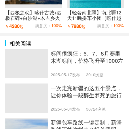
【西极之恋】喀什古城+西
【轻奢南北疆】南北疆12
极石碑+白沙湖+木吉乡火
天11晚拼车小团（喀什起
山口+红旗拉普口岸+盘龙
乌鲁木齐止）
4280
满意度：
100%
7980
满意度：
100%
￥
起
￥
起
古道7天6晚拼车小团（喀
什进出）
相关阅读
标间很疯狂：6、7、8月赛里
木湖标间，价格飞升至1000左
右，请游客尽量错开
2025-05-17发布
3910浏览
一次走完新疆的这五个景点，
让你体验一段醉生梦死的旅行
2025-05-04发布
36724浏览
新疆包车路线一键定制，新疆