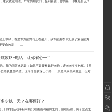
新疆，建议收藏细读。广东的朋友们，提到新疆，你的第一印象是什么？
刚刚染上翠绿，赛里木湖的野花正在盛开，伊犁的薰衣草汇成了紫色的海
更要命的是——…
避坑攻略+电话，让你省心一半！
的私信。我的回答永远是：如果不是硬核越野老炮，请老老实实包车。6月
库公路的悬崖峭壁、琼库什台的深山小路……虽然风景美到窒息，但对
车多少钱一天？在哪预订？
们来说，日常的活动半径可能只在南山与福田之间，但在新疆，两个景点之