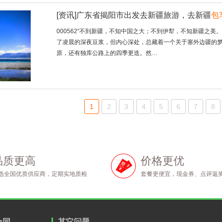
[资讯]
广东省揭阳市出发去新疆旅游，去新疆
包
000562“不到新疆，不知中国之大；不到伊犁，不知新疆之
了凌晨的深夜豆浆，但内心深处，总藏着一个关于塞外边疆的
原，还有独库公路上的四季更迭。然…
1
2
3
4
5
6
7
8
品质更高
价格更优
选全国优质供应商，定期实地质检
套餐更便宜，现金券、点评返
合同
其它问题