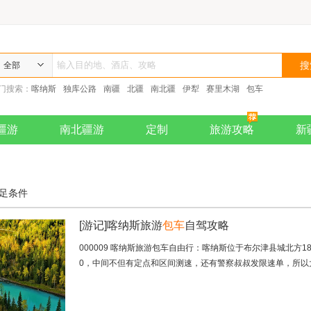
全部
门搜索：
喀纳斯
独库公路
南疆
北疆
南北疆
伊犁
赛里木湖
包车
疆游
南北疆游
定制
旅游攻略
新
足条件
[游记]
喀纳斯旅游
包车
自驾攻略
000009 喀纳斯旅游包车自由行：喀纳斯位于布尔津县城北方
0，中间不但有定点和区间测速，还有警察叔叔发限速单，所以