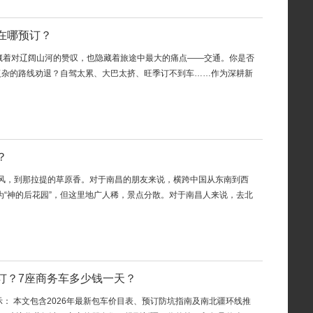
在哪预订？
，既藏着对辽阔山河的赞叹，也隐藏着旅途中最大的痛点——交通。你是否
复杂的路线劝退？自驾太累、大巴太挤、旺季订不到车……作为深耕新
？
江风，到那拉提的草原香。对于南昌的朋友来说，横跨中国从东南到西
为“神的后花园”，但这里地广人稀，景点分散。对于南昌人来说，去北
订？7座商务车多少钱一天？
提示： 本文包含2026年最新包车价目表、预订防坑指南及南北疆环线推