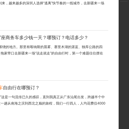
到来，越来越多的深圳人选择“逃离”快节奏的一线城市，去新疆来一场
7座商务车多少钱一天？哪预订？电话多少？
里萦绕的地方。那里有喀纳斯的晨雾、赛里木湖的湛蓝、独库公路的四
拖家带口去新疆来一场“说走就走”的自由行时，第一个难题往往摆在
车
自由行在哪预订？
美。”这是一句流传已久的感叹，直到我真正从广东汕尾出发，跨越半个中
一趟从南海之滨到西北之巅的旅程，我们一行四人，人均花费仅4000