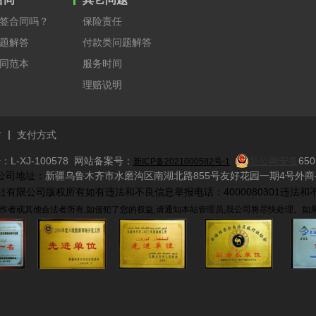
签合同吗？
保险责任
题解答
付款类问题解答
同范本
服务时间
理赔说明
才
支付方式
L-XJ-100578 网站备案号：
新公网安备
650
新ICP备2021000582号-1
​ 公司地址：
新疆乌鲁木齐市水磨沟区南湖北路855号友好花园一期4号外商-
际旅行社有限公司版权所有如有违法和不良信息举报电话：4000080301违法和不
作者或其他合法者所有,如侵犯了您的权益,请通知本站管理员,我公司将尽快处理。