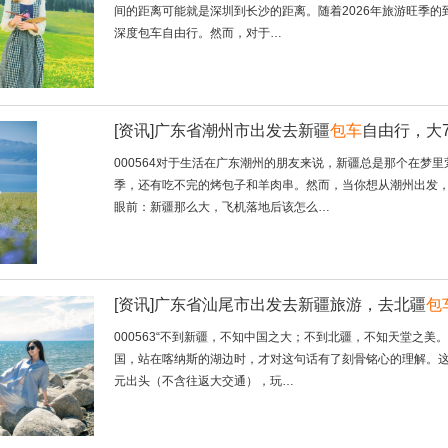
间的距离可能就是深圳到长沙的距离。随着2026年旅游旺季的
深度包车自由行。然而，对于…
[资讯]
广东省潮州市出发去新疆
包车
自由行，大
000564对于生活在广东潮州的朋友来说，新疆总是那个在梦
季，还有吃不完的烤包子和羊肉串。然而，当你想从潮州出发，
眼前：新疆那么大，飞机落地后该怎么…
[资讯]
广东省汕尾市出发去新疆旅游，去北疆
包
000563“不到新疆，不知中国之大；不到北疆，不知天堂之
国，站在喀纳斯的湖边时，才对这句话有了刻骨铭心的理解。这
元出头（不含往返大交通），玩…