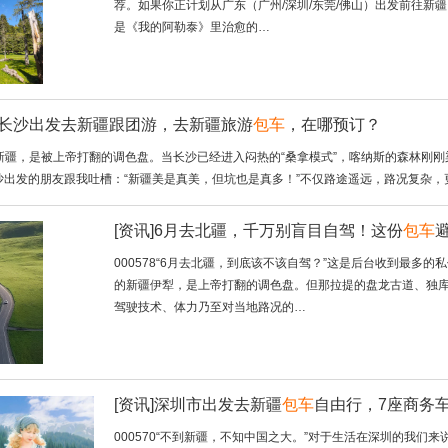
荐。如果你正计划从广东（广州/深圳/东莞/佛山）出发前往
是《我的阿勒泰》里治愈的…
南长沙出发去新疆跟团游，去新疆旅游
包车
，在哪预订？
月的新疆，是被上帝打翻的调色盘。当长沙已经进入闷热的“桑拿模式”，喀纳斯的森林
沙出发的朋友跟我吐槽：“新疆美是真美，但坑也是真多！”不仅路途遥远，路况复杂，
[资讯]
6月去北疆，千万别盲目自驾！这份
包车
000578“6月去北疆，到底该不该自驾？”这是后台收到最多
的新疆伊犁，是上帝打翻的调色盘。但那拉提的盘龙古道、独
驾驶技术、体力乃至对当地路况的…
[资讯]
深圳市出发去新疆
包车
自由行，7座商务
000570“不到新疆，不知中国之大。”对于生活在深圳的我