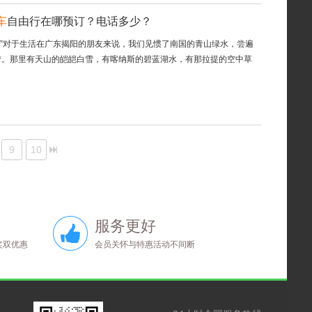
车
自由行在哪预订？电话多少？
美。”对于生活在广东揭阳的朋友来说，我们见惯了南国的青山绿水，尝遍
梦。那里有天山的皑皑白雪，有喀纳斯的碧蓝湖水，有那拉提的空中草
9
10
服务更好
奖双优惠
会员关怀与特惠活动不间断