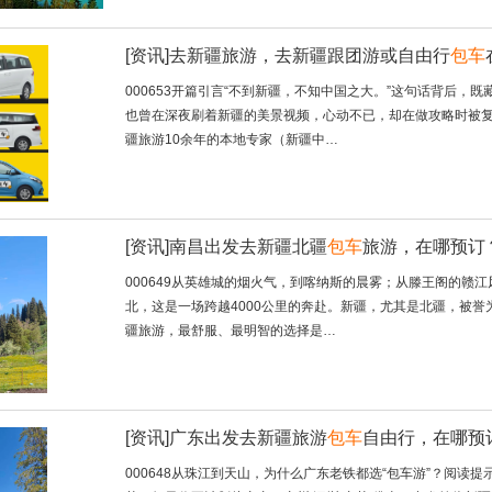
[资讯]
去新疆旅游，去新疆跟团游或自由行
包车
000653开篇引言“不到新疆，不知中国之大。”这句话背后
也曾在深夜刷着新疆的美景视频，心动不已，却在做攻略时被
疆旅游10余年的本地专家（新疆中…
[资讯]
南昌出发去新疆北疆
包车
旅游，在哪预订
000649从英雄城的烟火气，到喀纳斯的晨雾；从滕王阁的赣
北，这是一场跨越4000公里的奔赴。新疆，尤其是北疆，被誉
疆旅游，最舒服、最明智的选择是…
[资讯]
广东出发去新疆旅游
包车
自由行，在哪预
000648从珠江到天山，为什么广东老铁都选“包车游”？阅读