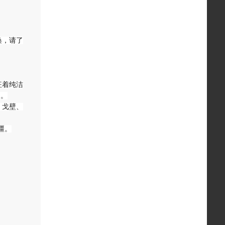
唤，请了
征着纯洁
象。
、戈壁、
疆。