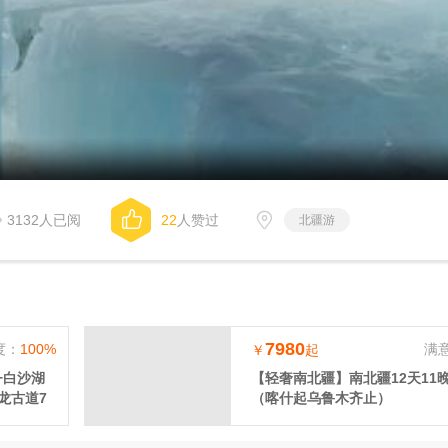
3132人已阅
22
人赞过
北疆游
7980
度：
100%
满
￥
起
+白沙湖
【轻奢南北疆】南北疆12天11
龙古道7
（喀什起乌鲁木齐止）