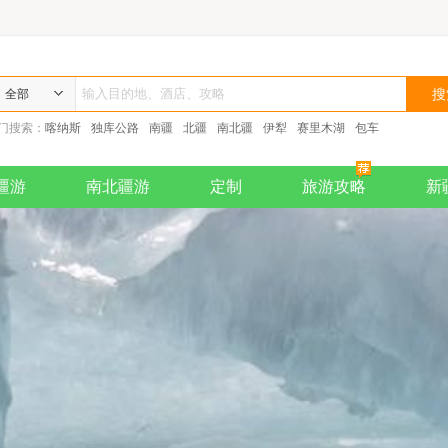
全部
门搜索：
喀纳斯
独库公路
南疆
北疆
南北疆
伊犁
赛里木湖
包车
疆游
南北疆游
定制
旅游攻略
新