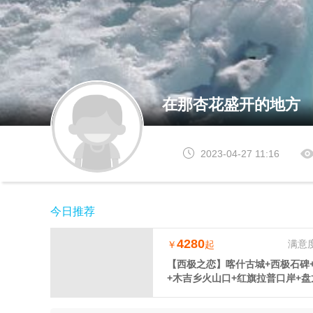
在那杏花盛开的地方
2023-04-27 11:16
今日推荐
4280
满意
￥
起
【西极之恋】喀什古城+西极石碑
+木吉乡火山口+红旗拉普口岸+盘
天6晚拼车小团（喀什进出）