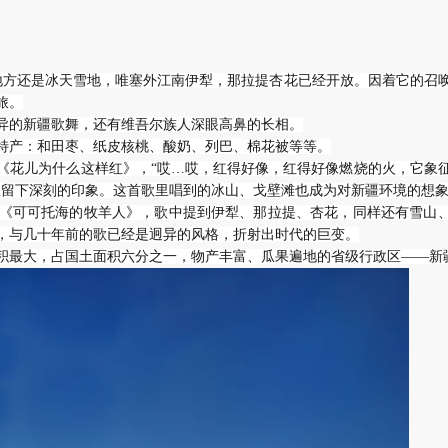
地方还是冰天雪地，唯塞外江南伊犁，那拉提杏花已经开放。因着它的召
旅。
异的新疆歌舞，还有维吾尔族人深眼高鼻的长相。
特产：和田枣、纸皮核桃、酸奶、列巴、棉花被等等。
《花儿为什么这样红》，“哎…哎，红得好像，红得好像燃烧的火，它象
里留下深刻的印象。这首歌里唱到的冰山、戈壁滩也成为对新疆环境的想
歌曲《可可托海的牧羊人》，歌中提到伊犁、那拉提、杏花，同样还有雪山
，与几十年前的歌已经是迥异的风格，折射出时代的巨变。
积最大，占国土面积六分之一，物产丰富、瓜果遍地的省级行政区——新