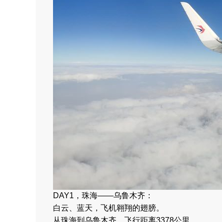
DAY1，珠海——乌鲁木齐：
白云、蓝天，飞机翱翔的翅膀。
从珠海到乌鲁木齐，飞行距离3378公里。