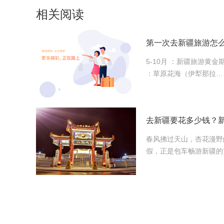
相关阅读
5-10月 ：新疆旅游黄金
：草原花海（伊犁那拉…
去新疆要花多少钱？
春风拂过天山，杏花漫野
假，正是包车畅游新疆的