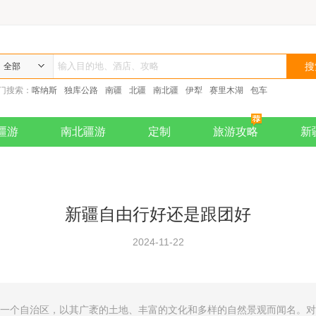
全部
门搜索：
喀纳斯
独库公路
南疆
北疆
南北疆
伊犁
赛里木湖
包车
疆游
南北疆游
定制
旅游攻略
新
新疆自由行好还是跟团好
2024-11-22
的一个自治区，以其广袤的土地、丰富的文化和多样的自然景观而闻名。