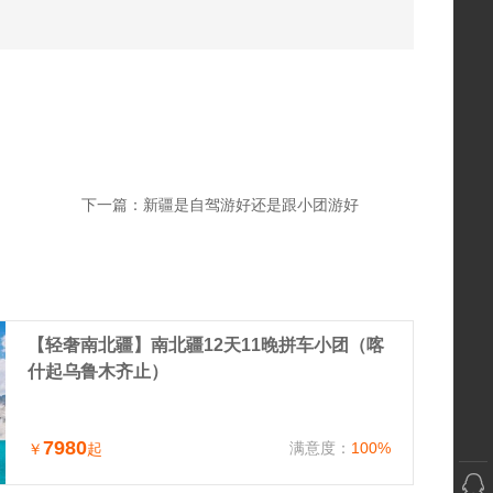
下一篇：
新疆是自驾游好还是跟小团游好
【轻奢南北疆】南北疆12天11晚拼车小团（喀
什起乌鲁木齐止）
7980
满意度：
100%
￥
起