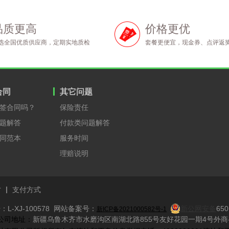
品质更高
价格更优
选全国优质供应商，定期实地质检
套餐更便宜，现金券、点评返
合同
其它问题
签合同吗？
保险责任
题解答
付款类问题解答
同范本
服务时间
理赔说明
才
支付方式
L-XJ-100578 网站备案号：
新公网安备
650
新ICP备2021000582号-1
​ 公司地址：
新疆乌鲁木齐市水磨沟区南湖北路855号友好花园一期4号外商-