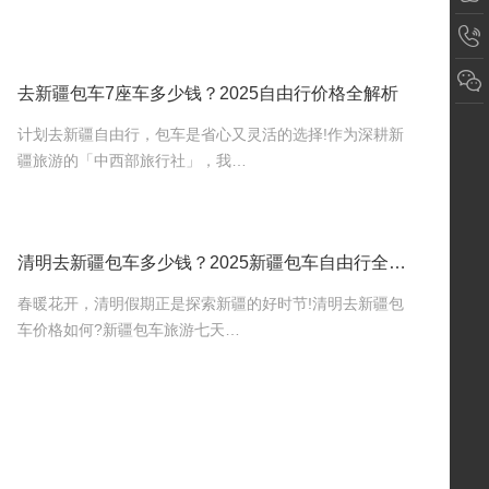
去新疆包车7座车多少钱？2025自由行价格全解析
计划去新疆自由行，包车是省心又灵活的选择!作为深耕新
疆旅游的「中西部旅行社」，我…
清明去新疆包车多少钱？2025新疆包车自由行全攻略
春暖花开，清明假期正是探索新疆的好时节!清明去新疆包
车价格如何?新疆包车旅游七天…