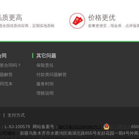
品质更高
价格更优
选全国优质供应商，定期实地质检
套餐更便宜，现金券、点评返
合同
其它问题
签合同吗？
保险责任
题解答
付款类问题解答
同范本
服务时间
理赔说明
才
支付方式
L-XJ-100578 网站备案号：
新公网安备
650
新ICP备2021000582号-1
​ 公司地址：
新疆乌鲁木齐市水磨沟区南湖北路855号友好花园一期4号外商-