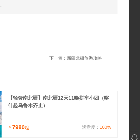
.
下一篇：
新疆北疆旅游攻略
【轻奢南北疆】南北疆12天11晚拼车小团（喀
什起乌鲁木齐止）
7980
满意度：
100%
￥
起