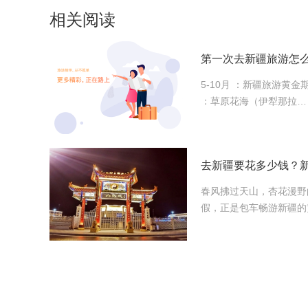
相关阅读
5-10月 ：新疆旅游黄金
：草原花海（伊犁那拉…
去新疆要花多少钱？
春风拂过天山，杏花漫野
假，正是包车畅游新疆的