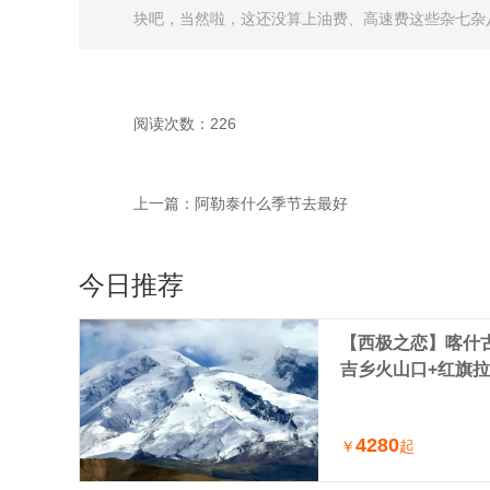
块吧，当然啦，这还没算上油费、高速费这些杂七杂八
阅读次数：226
上一篇：
阿勒泰什么季节去最好
今日推荐
【西极之恋】喀什古
吉乡火山口+红旗拉
车小团（喀什进出
4280
￥
起