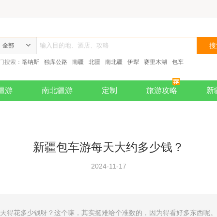
全部
门搜索：
喀纳斯
独库公路
南疆
北疆
南北疆
伊犁
赛里木湖
包车
疆游
南北疆游
定制
旅游攻略
新
新疆包车游每天大约多少钱？
2024-11-17
每天得花多少钱呀？这个嘛，其实挺难给个准数的，因为得看好多东西呢。