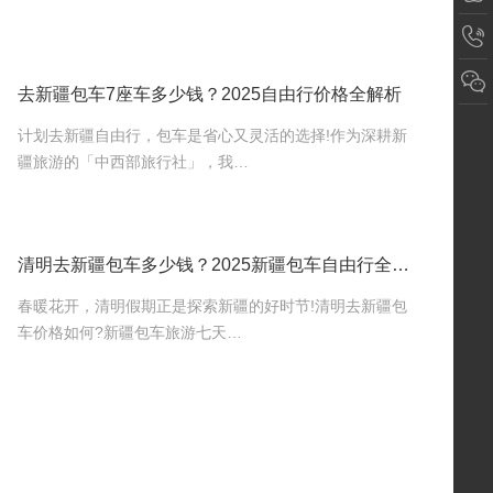
去新疆包车7座车多少钱？2025自由行价格全解析
计划去新疆自由行，包车是省心又灵活的选择!作为深耕新
疆旅游的「中西部旅行社」，我…
清明去新疆包车多少钱？2025新疆包车自由行全攻略
春暖花开，清明假期正是探索新疆的好时节!清明去新疆包
车价格如何?新疆包车旅游七天…