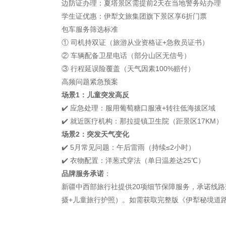
边防证办理：夏塔景区需提前2天在当地警务站办理
学生证优惠：伊犁文旅集团旗下景区享6折门票
包车服务筛选标准
① 司机持双证（旅游从业资格证+急救员证书）
② 车辆配备卫星电话（部分山区无信号）
③ 行程延误险覆盖（天气因素100%赔付）
高频问题紧急预案
场景1：儿童突发高反
✔️
应急处理：服用葡萄糖口服液+转往低海拔区域
✔️
就近医疗机构：那拉提镇卫生院（距景区17KM）
场景2：突发天气变化
✔️
5月常见问题：午后雷雨（持续≤2小时）
✔️
衣物配置：洋葱式穿法（单日温差达25℃）
品牌服务承诺
：
新疆中西部旅行社提供20项细节保障服务，承诺线路
摄+儿童旅行护照）。如需获取完整版《伊犁秘境道