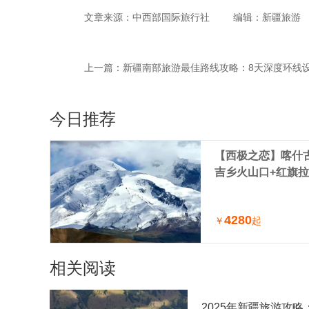
文章来源：中西部国际旅行社
编辑：新疆旅游
上一篇：
​新疆南部旅游最佳路线攻略：8天深度环线
今日推荐
【西极之恋】喀什古
吉乡火山口+红旗拉
车小团（喀什进出
4280
￥
起
相关阅读