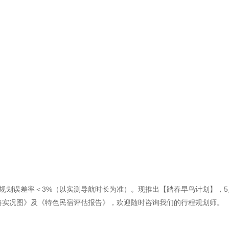
规划误差率＜3%（以实测导航时长为准）。现推出【踏春早鸟计划】，5月
路实况图》及《特色民宿评估报告》，欢迎随时咨询我们的行程规划师。