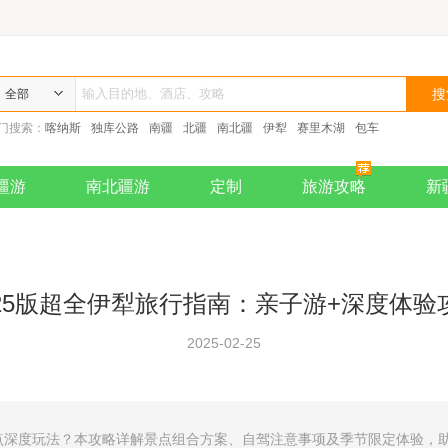
全部
门搜索：
喀纳斯
独库公路
南疆
北疆
南北疆
伊犁
赛里木湖
包车
疆游
南北疆游
定制
旅游攻略
新
025版超全伊犁旅行指南：亲子游+深度体验
2025-02-25
深度玩法？本攻略详解景点组合方案、自驾注意事项及季节限定体验，助您