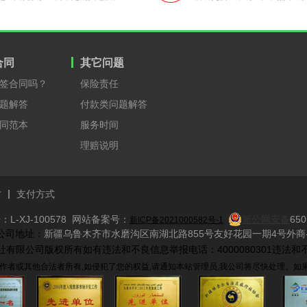
合同
其它问题
签合同吗？
保险责任
题解答
付款类问题解答
同范本
服务时间
理赔说明
才
支付方式
L-XJ-100578 网站备案号：
新公网安备
650
新ICP备2021000582号-1
​ 公司地址：
新疆乌鲁木齐市水磨沟区南湖北路855号友好花园一期4号外商-
际旅行社有限公司版权所有如有违法和不良信息举报电话：4000080301违法和不
作者或其他合法者所有,如侵犯了您的权益,请通知本站管理员,我公司将尽快处理。