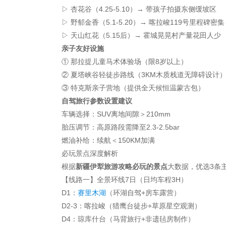
▷ 杏花谷（4.25-5.10）→ 带孩子拍摄东侧缓坡区
▷ 野郁金香（5.1-5.20）→ 喀拉峻119号里程碑密集
▷ 天山红花（5.15后）→ 霍城晃晃村产量花田人少
亲子友好设施
① 那拉提儿童马术体验场（限8岁以上）
② 夏塔峡谷轻徒步路线（3KM木质栈道无障碍设计
③ 特克斯亲子营地（提供全天候恒温蒙古包）
自驾旅行参数设置建议
车辆选择：SUV离地间隙＞210mm
胎压调节：高原路段需降至2.3-2.5bar
燃油补给：续航＜150KM加满
必玩景点深度解析
根据
新疆伊犁旅游攻略必玩的景点
大数据，优选3条
【线路一】全景环线7日（日均车程3H）
D1：
赛里木湖
（环湖自驾+房车露营）
D2-3：喀拉峻（猎鹰台徒步+草原星空观测）
D4：琼库什台（马背旅行+非遗毡房制作）