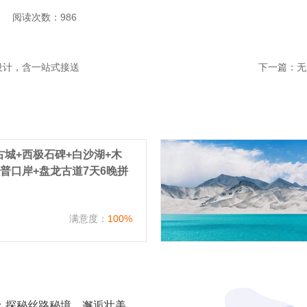
阅读次数：986
设计，含一站式接送
下一篇：
无
城+西极石碑+白沙湖+木
普口岸+盘龙古道7天6晚拼
）
满意度：
100%
2025年新疆旅游攻略：探秘丝路秘境，邂逅壮美山河