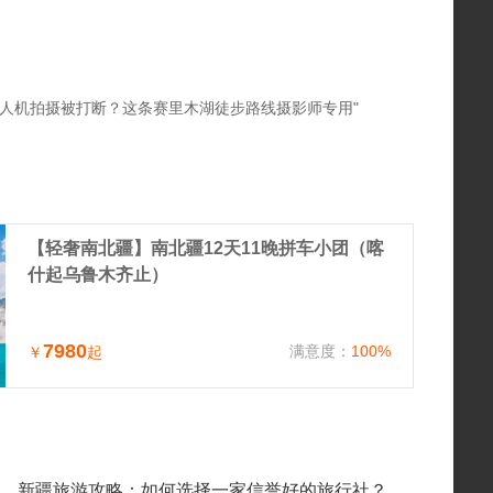
人机拍摄被打断？这条赛里木湖徒步路线摄影师专用"
【轻奢南北疆】南北疆12天11晚拼车小团（喀
什起乌鲁木齐止）
7980
满意度：
100%
￥
起
新疆旅游攻略：如何选择一家信誉好的旅行社？