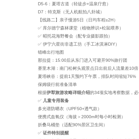
D5-6：夏塔古道（轻徒步+温泉疗愈）
D7：特克斯（无人机航拍八卦城）
【线路二】亲子慢游5日（日均车程≤2H）
✅
库尔德宁森林课堂（植物辨识+松鼠喂养）
✅
昭托花海野餐会（配专业摄影跟拍）
✅
伊宁六星街非遗工坊（手工冰淇淋DIY）
错峰出行地图
那拉提：15:00后从东门进入可避开90%旅行团
赛里木湖：南门松树头观景点日出前后人流量差10倍
夏塔峡谷：提前1天预约下午票，排队时间缩短76%
保姆级行前准备清单
根据
伊犁旅游攻略详细介绍
的34项实地考察数据，
✅
儿童专用装备
多光谱防晒衣（UPF50+透气款）
便携式血氧仪（海拔＞2000m时每小时检测）
折叠马桶垫（适配90%景区卫生间）
✅
证件特别提醒