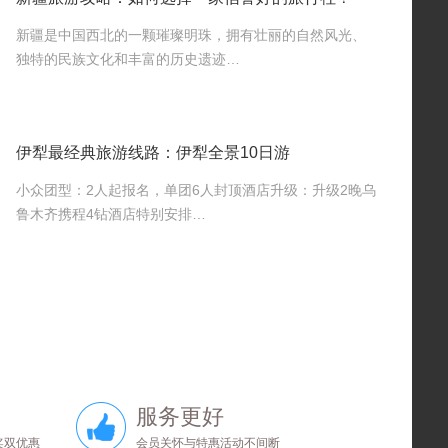
新疆是中国西北的一颗璀璨明珠，拥有壮丽的自然风光、
独特的民族文化和丰富的历史遗迹…
伊犁最经典旅游线路：伊犁全景10日游
小众团型：2人起报名，单团6人封顶酒店升级：升级2晚乌
鲁木齐携程4钻酒店特别安排…
服务更好
奖双优惠
会员关怀与特惠活动不间断