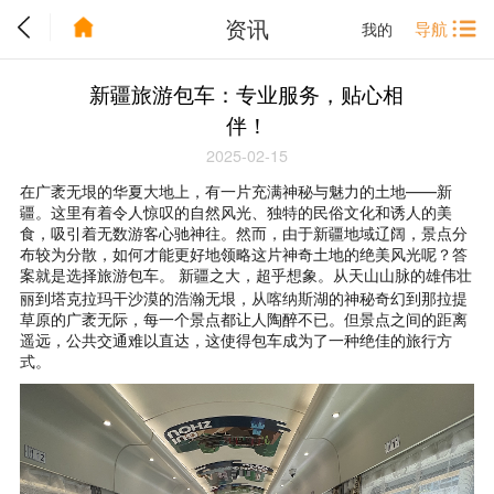
资讯
导航
我的
新疆旅游包车：专业服务，贴心相
伴！
2025-02-15
在广袤无垠的华夏大地上，有一片充满神秘与魅力的土地——新
疆。这里有着令人惊叹的自然风光、独特的民俗文化和诱人的美
食，吸引着无数游客心驰神往。然而，由于新疆地域辽阔，景点分
布较为分散，如何才能更好地领略这片神奇土地的绝美风光呢？答
案就是选择旅游包车。 新疆之大，超乎想象。从天山山脉的雄伟壮
喀纳斯
丽到塔克拉玛干沙漠的浩瀚无垠，从
湖的神秘奇幻到那拉提
草原的广袤无际，每一个景点都让人陶醉不已。但景点之间的距离
遥远，公共交通难以直达，这使得包车成为了一种绝佳的旅行方
式。