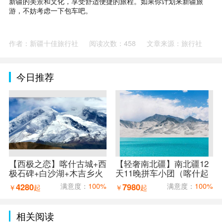
新疆的美景和文化，享受舒适便捷的旅程。如果你计划来新疆旅
游，不妨考虑一下包车吧。
作者：新疆十佳旅行社
阅读次数：458
文章来源：旅行社
今日推荐
【西极之恋】喀什古城+西
【轻奢南北疆】南北疆12
极石碑+白沙湖+木吉乡火
天11晚拼车小团（喀什起
山口+红旗拉普口岸+盘龙
乌鲁木齐止）
4280
满意度：
100%
7980
满意度：
100%
￥
起
￥
起
古道7天6晚拼车小团（喀
什进出）
相关阅读