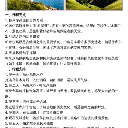
一、行程亮点
1. 帕米尔高原的自然奇观
帕米尔高原被誉为“世界屋脊”，拥有壮丽的高原风光。这里山峦起伏，冰川广
布，景色壮美，是摄影爱好者和自然探险者的天堂。
2. 丝绸之路的历史遗迹
帕米尔高原是古丝绸之路的重要节点，沿途分布着许多历史遗迹，如塔什库尔
干古城、石头城遗址等，见证了东西方文化的交融与繁荣。
3. 民族风情与手抓饭
帕米尔高原的塔吉克族和柯尔克孜族热情好客，独特的民族文化和传统美食
（如手抓饭、烤羊肉串、酸奶疙瘩）让人流连忘返。
二、行程安排
1. 第一天：抵达乌鲁木齐
抵达乌鲁木齐后，入住酒店，自由活动，适应高原气候。
2. 第二天：乌鲁木齐 - 帕米尔高原
乘坐专车前往帕米尔高原，途经天山天池，欣赏湖光山色，感受大自然的壮
丽。
3. 第三天：塔什库尔干古城
游览塔什库尔干古城，了解当地的历史文化，感受丝绸之路的辉煌。
4. 第四天：石头城遗址 - 红其拉甫口岸
参观石头城遗址，随后前往红其拉甫口岸，领略中巴边境的壮丽景色。
5. 第五天：帕米尔高原风光摄影