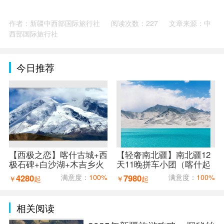
作者：新疆中西部国际旅行社
阅读次数：227
文章来源：中
西部国际旅行社
今日推荐
【西极之恋】喀什古城+西
【轻奢南北疆】南北疆12
极石碑+白沙湖+木吉乡火
天11晚拼车小团（喀什起
山口+红旗拉普口岸+盘龙
乌鲁木齐止）
4280
满意度：
100%
7980
满意度：
100%
￥
起
￥
起
古道7天6晚拼车小团（喀
什进出）
相关阅读