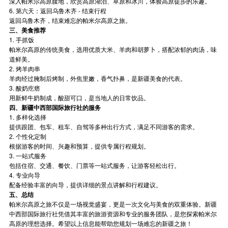
深入帕米尔高原腹地，欣赏高原湖泊、草原和冰川，体验高原徒步的乐趣。
6. 第六天：返回乌鲁木齐 - 结束行程
返回乌鲁木齐，结束难忘的帕米尔高原之旅。
三、美食推荐
1. 手抓饭
帕米尔高原的传统美食，选用优质大米、羊肉和胡萝卜，搭配浓郁的肉汤，味
道鲜美。
2. 烤羊肉串
羊肉经过腌制后烤制，外焦里嫩，香气扑鼻，是新疆美食的代表。
3. 酸奶疙瘩
用新鲜牛奶制成，酸甜可口，是当地人的日常饮品。
四、新疆中西部国际旅行社的服务
1. 多样化选择
提供跟团、包车、租车、自驾等多种出行方式，满足不同游客的需求。
2. 个性化定制
根据游客的时间、兴趣和预算，提供专属行程规划。
3. 一站式服务
包括住宿、交通、餐饮、门票等一站式服务，让游客轻松出行。
4. 专业向导
配备经验丰富的向导，提供详细的景点讲解和行程建议。
五、总结
帕米尔高原之旅不仅是一场视觉盛宴，更是一次文化与美食的双重体验。新疆
中西部国际旅行社凭借其丰富的旅游资源和专业的服务团队，是您探索帕米尔
高原的理想选择。希望以上信息能帮助您规划一场难忘的新疆之旅！