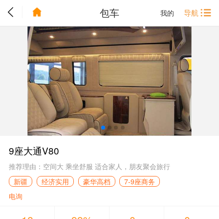
包车
导航
我的
9座大通V80
推荐理由：空间大 乘坐舒服 适合家人，朋友聚会旅行
新疆
经济实用
豪华高档
7-9座商务
电询