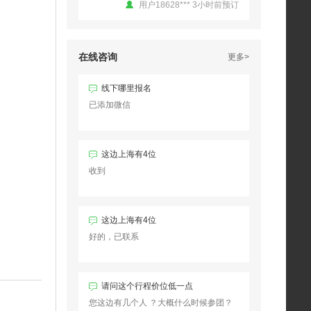
用户18628*** 3小时前预订
【大环线2号】南北疆大环线24天23晚拼
车小团 （乌鲁木齐进出）
在线咨询
更多>
用户15199*** 3小时前预订
线下哪里报名
已添加微信
【伊山傍水7天6晚】乌鲁木齐起止
用户15199*** 2小时前预订
这边上海有4位
收到
【伊山傍水7天6晚】乌鲁木齐起止
用户15199*** 1小时前预订
这边上海有4位
​好的，已联系
【大环线2号】南北疆大环线24天23晚拼
车小团 （乌鲁木齐进出）
用户15199*** 2小时前预订
请问这个行程价位低一点
您这边有几个人 ？大概什么时候参团？
【伊山傍水7天6晚】乌鲁木齐起止