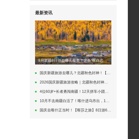
最新资讯
9月北疆8日游去哪儿最美？这条“喀白恋禾…
国庆新疆旅游去哪儿？北疆秋色封神！【喀白…
2026国庆新疆旅游攻略｜北疆秋色封神，…
4位60岁+长者勇闯南疆！12天拼车小团…
10月不去南疆白活了！喀什进乌市出，14…
国庆去喀什正当时！【喀莎之旅】8日游6人…