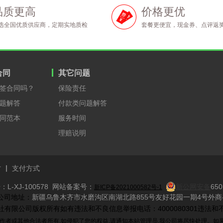
品质更高
价格更优
选全国优质供应商，定期实地质检
套餐更便宜，现金券、点评返
合同
其它问题
签合同吗？
保险责任
题解答
付款类问题解答
同范本
服务时间
理赔说明
才
支付方式
L-XJ-100578 网站备案号：
新公网安备
650
新ICP备2021000582号-1
​ 公司地址：
新疆乌鲁木齐市水磨沟区南湖北路855号友好花园一期4号外商-
际旅行社有限公司版权所有如有违法和不良信息举报电话：4000080301违法和不
作者或其他合法者所有,如侵犯了您的权益,请通知本站管理员,我公司将尽快处理。