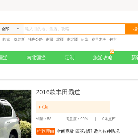
全部
门搜索：
喀纳斯
独库公路
南疆
北疆
南北疆
伊犁
赛里木湖
包车
疆游
南北疆游
定制
旅游攻略
新
2016款丰田霸道
电询
|
|
销量：58
满意度：99%
0条点评
推荐理由
空间宽敞 四驱越野 适合各种路况