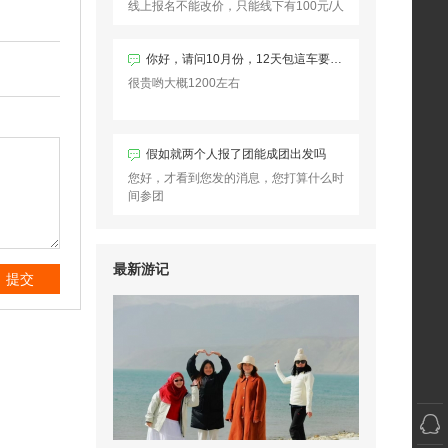
线上报名不能改价，只能线下有100元/人
的优惠
用户15199*** 3小时前预订
你好，请问10月份，12天包這车要多少钱？從烏魯木齊到和田机场回家
很贵哟大概1200左右
假如就两个人报了团能成团出发吗
您好，才看到您发的消息，您打算什么时
间参团
最新游记
提交