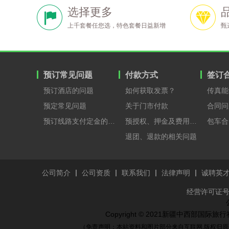
选择更多
上千套餐任您选，特色套餐日益新增
甄
预订常见问题
付款方式
签订
预订酒店的问题
如何获取发票？
传真能
预定常见问题
关于门市付款
合同问
预订线路支付定金的原因？
预授权、押金及费用支付
包车合
退团、退款的相关问题
公司简介
公司资质
联系我们
法律声明
诚聘英
经营许可证号：
Copyright © 2021新疆中西部国
（免责声明：本站资料和图片部分来自互联网,版权归原