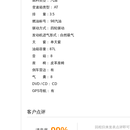
燃料类型： 汽油
变速箱类型： AT
排 量：3.5
燃油标号： 98汽油
驱动方式： 四轮驱动
发动机进气形式：自然吸气
天 窗： 单天窗
油箱容量：87L
音 箱： 8
座 椅： 皮革座椅
倒车雷达： 有
气 囊： 8
DVD / CD： CD
GPS导航： 有
客户点评
回程归来发表点评即可