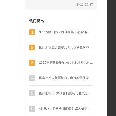
2023-05-27
热门资讯
1
9月北疆8日游去哪儿最美？这条“喀白恋禾…
2
国庆新疆旅游去哪儿？北疆秋色封神！【喀白…
3
2026国庆新疆旅游攻略｜北疆秋色封神，…
4
国庆出发去新疆旅游，求推荐最佳旅游线路，…
5
国庆北疆8日游预算揭秘与【喀白恋禾】深度…
6
4位60岁+长者勇闯南疆！12天拼车小团…