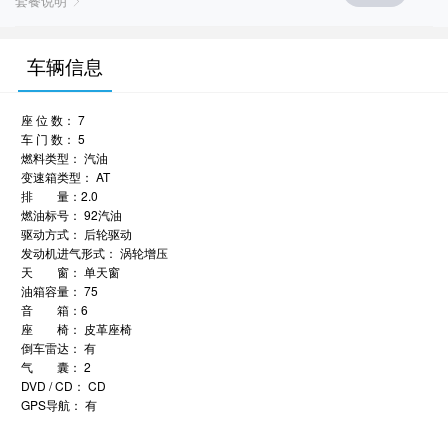
套餐说明
车辆信息
座 位 数： 7
车 门 数： 5
燃料类型： 汽油
变速箱类型： AT
排 量：2.0
燃油标号： 92汽油
驱动方式： 后轮驱动
发动机进气形式： 涡轮增压
天 窗： 单天窗
油箱容量： 75
音 箱：6
座 椅： 皮革座椅
倒车雷达： 有
气 囊： 2
DVD / CD： CD
GPS导航： 有