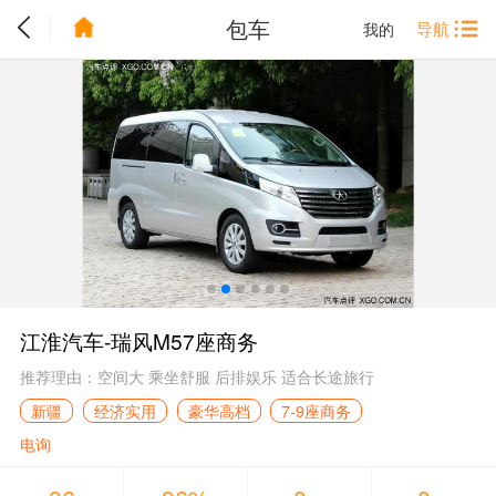
包车
导航
我的
江淮汽车-瑞风M57座商务
推荐理由：空间大 乘坐舒服 后排娱乐 适合长途旅行
新疆
经济实用
豪华高档
7-9座商务
电询