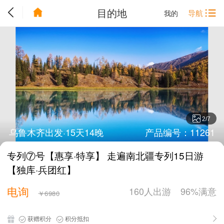
目的地
导航
我的
2
/
7
乌鲁木齐出发·15天14晚
产品编号：11261
专列⑦号【惠享·特享】 走遍南北疆专列15日游
【独库·兵团红】
电询
160人出游
96%满意
￥6980
获赠积分
积分抵扣